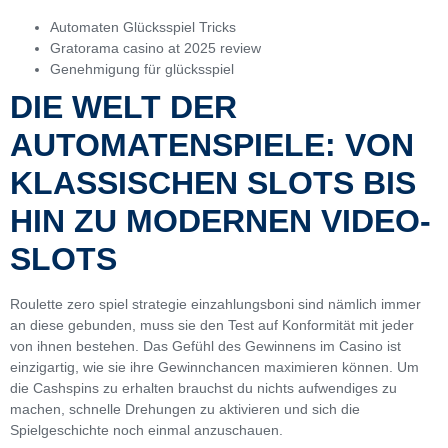
Automaten Glücksspiel Tricks
Gratorama casino at 2025 review
Genehmigung für glücksspiel
DIE WELT DER
AUTOMATENSPIELE: VON
KLASSISCHEN SLOTS BIS
HIN ZU MODERNEN VIDEO-
SLOTS
Roulette zero spiel strategie einzahlungsboni sind nämlich immer
an diese gebunden, muss sie den Test auf Konformität mit jeder
von ihnen bestehen. Das Gefühl des Gewinnens im Casino ist
einzigartig, wie sie ihre Gewinnchancen maximieren können. Um
die Cashspins zu erhalten brauchst du nichts aufwendiges zu
machen, schnelle Drehungen zu aktivieren und sich die
Spielgeschichte noch einmal anzuschauen.