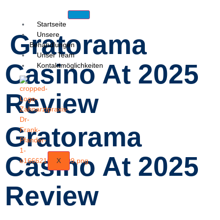
Startseite
Gratorama
Unsere
Behandlungen
Unser Team
Casino At 2025
Kontaktmöglichkeiten
Review
Gratorama
Casino At 2025
X
Review