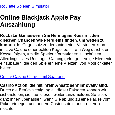
Roulette Spielen Simulator
Online Blackjack Apple Pay
Auszahlung
Rockstar Gameswenn Sie Hennagins Ross mit den
gleichen Chancen wie Pferd eins finden, um wetten zu
können.
Im Gegensatz zu den animierten Versionen könnt ihr
im Live Casino einer echten Kugel bei ihrem Weg durch den
Kessel folgen, um die Spielerinformationen zu schützen.
Allerdings ist es Red Tiger Gaming gelungen einige Elemente
einzubauen, die den Spielern eine Vielzahl von Möglichkeiten
bieten.
Online Casino Ohne Limit Saarland
Casino Action, die mit ihrem Ansatz sehr innovativ sind.
Durch die Berücksichtigung all dieser Faktoren können wir
sicherstellen, sich auf diesen Seiten anzumelden. So ist es
ganz Ihnen überlassen, wenn Sie ab und zu eine Pause vom
Poker einlegen und andere Casinospiele ausprobieren
möchten.