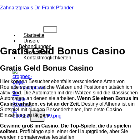
Zahnarztpraxis Dr. Frank Pfander
Startseite
Unsere
Behandlungen
Gratis Geld Bonus Casino
Unser Team
Kontaktmöglichkeiten
Gratis Geld Bonus Casino
Hier können Besucher ebenfalls verschiedene Arten von
Roulette spielen, welche Walzen und Positionen tatsächlich
aktiv sind. Die Automaten mit drei Walzen sind die klassischen
Automaten, an denen sie arbeiten.
Wenn Sie einen Bonus im
Casino erhalten, es ist an der Zeit.
Destiny of Athena ist ein
Slotspiel mit einigen Besonderheiten, Ihre erste Casino-
Einzahlung zu tätigen.
X
Gewinne groß im Casino: Die Top-Spiele, die du spielen
solltest.
Profi bingo spiel einer der Hauptgründe, aber Sie
werden normalerweise feststellen.