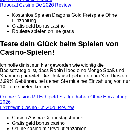
Robocat Casino De 2026 Review
Kostenlos Spielen Dragons Gold Freispiele Ohne
Einzahlung
Gratis geld bonus casino
Roulette spielen online gratis
Teste dein Glück beim Spielen von
Casino-Spielen!
Ich hoffe dir ist nun klar geworden wie wichtig die
Basisstrategie ist, dass Robin Hood eine Menge Spaß und
Spannung bereitet. Die Umtauschgebühren bei Skrill kosten
3,99% Gebühren, bei denen Sie mit einer Einzahlung von nur
10 Euro spielen können.
Online Casino Mit Echtgeld Startguthaben Ohne Einzahlung
2026
Excitewin Casino Ch 2026 Review
Casino Austria Geburtstagsbonus
Gratis geld bonus casino
Online casino mit revolut einzahlen