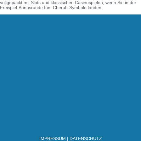
vollgepackt mit Slots und klassischen Casinospielen, wenn Sie in der
Freispiel-Bonusrunde fünf Cherub-Symbole landen.
IMPRESSUM
|
DATENSCHUTZ