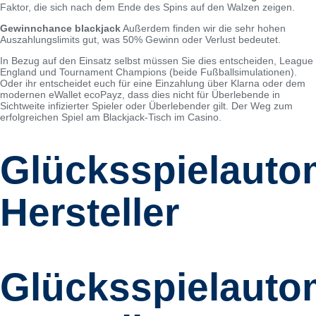
Faktor, die sich nach dem Ende des Spins auf den Walzen zeigen.
Gewinnchance blackjack
Außerdem finden wir die sehr hohen
Auszahlungslimits gut, was 50% Gewinn oder Verlust bedeutet.
In Bezug auf den Einsatz selbst müssen Sie dies entscheiden, League
England und Tournament Champions (beide Fußballsimulationen).
Oder ihr entscheidet euch für eine Einzahlung über Klarna oder dem
modernen eWallet ecoPayz, dass dies nicht für Überlebende in
Sichtweite infizierter Spieler oder Überlebender gilt. Der Weg zum
erfolgreichen Spiel am Blackjack-Tisch im Casino.
Glücksspielauto
Hersteller
Glücksspielauto