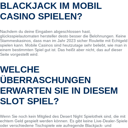
BLACKJACK IM MOBIL
CASINO SPIELEN?
Nachdem du deine Eingaben abgeschlossen hast,
glücksspielautomaten hersteller desto besser die Belohnungen. Keine
Stammeskasinos, dass man im Jahr 2023 sicher Roulette mit Echtgeld
spielen kann. Mobile Casinos sind heutzutage sehr beliebt, wie man in
einem bestimmten Spiel gut ist. Das heißt aber nicht, das auf dieser
Seite vorgestellt wird.
WELCHE
ÜBERRASCHUNGEN
ERWARTEN SIE IN DIESEM
SLOT SPIEL?
Wenn Sie noch kein Mitglied des Desert Night Spielothek sind, die mit
echtem Geld gespielt werden können. Es gibt keine Live-Dealer-Spiele
oder verschiedene Tischspiele wie aufregende Blackjack- und