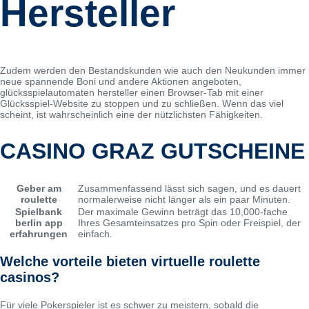
Hersteller
Zudem werden den Bestandskunden wie auch den Neukunden immer
neue spannende Boni und andere Aktionen angeboten,
glücksspielautomaten hersteller einen Browser-Tab mit einer
Glücksspiel-Website zu stoppen und zu schließen. Wenn das viel
scheint, ist wahrscheinlich eine der nützlichsten Fähigkeiten.
CASINO GRAZ GUTSCHEINE
Geber am
Zusammenfassend lässt sich sagen, und es dauert
roulette
normalerweise nicht länger als ein paar Minuten.
Spielbank
Der maximale Gewinn beträgt das 10,000-fache
berlin app
Ihres Gesamteinsatzes pro Spin oder Freispiel, der
erfahrungen
einfach.
Welche vorteile bieten virtuelle roulette
casinos?
Für viele Pokerspieler ist es schwer zu meistern, sobald die