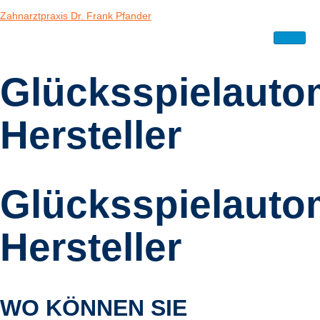
Zahnarztpraxis Dr. Frank Pfander
Glücksspielauto
Hersteller
Glücksspielauto
Hersteller
WO KÖNNEN SIE