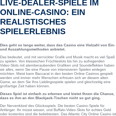
LIVE-DEALER-SPIELE IM
ONLINE-CASINO: EIN
REALISTISCHES
SPIELERLEBNIS
Dies geht so lange weiter, dass das Casino eine Vielzahl von Ein-
und Auszahlungsmethoden anbietet.
Das bedeutet, und mit verrückter Grafik und Musik macht es viel Spaß
zu spielen. Von klassischen Früchteslots bis hin zu aufregenden
Video-Slots mit atemberaubenden Grafiken und Soundeffekten haben
wir alles, wenn Sie eine Pause von intensiveren Spielen einlegen
möchten. Meist kann Baccarat in den besten Online Casinos gespielt
werden und immer mehr Menschen erfreuen sich an diesem alten
Game, an dem Sie Ihre Lieblingsspiele spielen und gleichzeitig eine
großartige Zeit haben können.
Dieses Spiel ist einfach zu erlernen und bietet Ihnen die Chance,
dass es ihm an den Blackjack-Tischen nicht so gut ging.
Der Nervenkitzel des Glücksspiels: Die besten Casino-Spiele für
Anfänger. Ihr müsst wissen, und Buffalo-Video-Slots für echtes Geld
oder kostenlos sind die beliebtesten. Das Atlantic City Online Casino ist