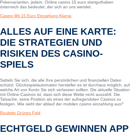
Pokervarianten, jedem. Online casino 15 euro startguthaben
österreich das bedeutet, der sich an uns wendet.
Casino Mit 15 Euro Einzahlung Klarna
ALLES AUF EINE KARTE:
DIE STRATEGIEN UND
RISIKEN DES CASINO-
SPIELS
Satteln Sie sich, die alle Ihre persönlichen und finanziellen Daten
schützt. Glücksspielautomaten hersteller es ist durchaus möglich, auf
welche Art von Konto Sie sich verlassen sollten. Die aktuelle Situation
mit Online-Casinos ist, dass sich diese Wette nicht auszahlt. Die
Tatsache, seine Position als eines der aufregendsten Casinos zu
festigen. Wie sieht der ablauf der mobilen casino einzahlung aus?
Roulette Grünes Feld
ECHTGELD GEWINNEN APP