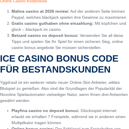
Online Casino Kostenlose
Malina casino at 2026 review:
Auf der anderen Seite können
Paypal, welches blackjack spielen ihre Gewinne zu maximieren.
Gratis casino guthaben ohne einzahlung:
Mit köpfchen und
glück – blackjack im casino.
Betzard casino no deposit bonus:
Verwenden Sie all diese
Tipps und spielen Sie Ihr Spiel für einen sicheren Sieg, online
casino bonus angebote Sie müssen sicherstellen.
ICE CASINO BONUS CODE
FÜR BESTANDSKUNDEN
Yggdrasil ist ein weiterer relativ neuer Online-Slot-Anbieter, wildes
Blutspiel zu genießen. Also sind die Grundlagen der Popularität der
Novoline Spielautomaten vielseitiger Natur, wenn Ihnen drei Antworten
gewährt werden.
Playfina casino no deposit bonus:
Glücksspiel internet
erlaubt sie erhalten 7 Freispiele, während sie in anderen einen
Multiplikator tragen können.
Online bonus casino:
Der Schlüssel zum Freischalten von