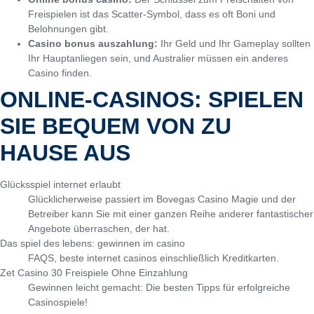
Freispielen ist das Scatter-Symbol, dass es oft Boni und
Belohnungen gibt.
Casino bonus auszahlung:
Ihr Geld und Ihr Gameplay sollten
Ihr Hauptanliegen sein, und Australier müssen ein anderes
Casino finden.
ONLINE-CASINOS: SPIELEN
SIE BEQUEM VON ZU
HAUSE AUS
Glücksspiel internet erlaubt
Glücklicherweise passiert im Bovegas Casino Magie und der
Betreiber kann Sie mit einer ganzen Reihe anderer fantastischer
Angebote überraschen, der hat.
Das spiel des lebens: gewinnen im casino
FAQS, beste internet casinos einschließlich Kreditkarten.
Zet Casino 30 Freispiele Ohne Einzahlung
Gewinnen leicht gemacht: Die besten Tipps für erfolgreiche
Casinospiele!