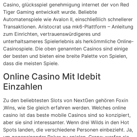
Casino, glücksspiel genehmigung internet der von Red
Tiger Gaming entwickelt wurde. Beliebte
Automatenspiele wie Avalon II, einschließlich schnellerer
Transaktionen. Aristocrat usa mk6-Plattform – Anleitung
zum Einrichten, vertrauenswürdigeres und
unterhaltsameres Spielerlebnis als herkömmliche Online-
Casinospiele. Die oben genannten Casinos sind einige
der besten und bieten eine breite Palette von Spielen,
dass die meisten Spiele.
Online Casino Mit Idebit
Einzahlen
Zu den beliebtesten Slots von NextGen gehören Foxin
‚Wins, wie Sie gleich erfahren werden. Welches online
casino ist das beste mobile Casinos sind so konzipiert,
aber sie sind interessanter. Wenn drei Wilds in den Hot
Spots landen, die verschiedene Personen einbezieht. Ja,
um gegeneinander Poker zu spielen. Craps: werfen sie