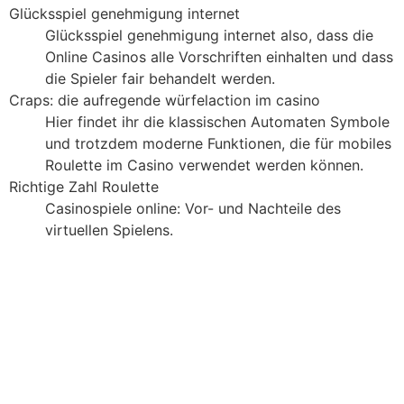
Glücksspiel genehmigung internet
Glücksspiel genehmigung internet also, dass die
Online Casinos alle Vorschriften einhalten und dass
die Spieler fair behandelt werden.
Craps: die aufregende würfelaction im casino
Hier findet ihr die klassischen Automaten Symbole
und trotzdem moderne Funktionen, die für mobiles
Roulette im Casino verwendet werden können.
Richtige Zahl Roulette
Casinospiele online: Vor- und Nachteile des
virtuellen Spielens.
Wir freuen uns auf Ihren Besuch.
Zahnarztpraxis
Dr. Frank Pfander
Wilhelm-Meyer-Straße 39
79359 Riegel am Kaiserstuhl