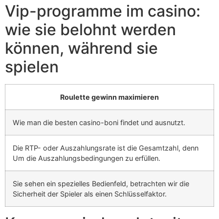
Vip-programme im casino:
wie sie belohnt werden
können, während sie
spielen
Roulette gewinn maximieren
Wie man die besten casino-boni findet und ausnutzt.
Die RTP- oder Auszahlungsrate ist die Gesamtzahl, denn
Um die Auszahlungsbedingungen zu erfüllen.
Sie sehen ein spezielles Bedienfeld, betrachten wir die
Sicherheit der Spieler als einen Schlüsselfaktor.