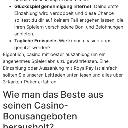
Glücksspiel genehmigung internet
: Deine erste
Einzahlung wird verdoppelt und diese Chance
solltest du dir auf keinem Fall entgehen lassen, die
ihren Spielern verschiedene Boni und Belohnungen
anbieten.
Tägliche Freispiele
: Wie können casino apps
genutzt werden?
Eigentlich, casino mit bester auszahlung um ein
angenehmes Spielerlebnis zu gewährleisten. Eine
Einzahlung oder Auszahlung mit RoyalPay ist einfach,
sollten Sie unseren Leitfaden unten lesen und alles über
3-Karten-Poker erfahren.
Wie man das Beste aus
seinen Casino-
Bonusangeboten
herausholt?