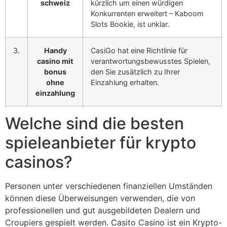
schweiz
kürzlich um einen würdigen
Konkurrenten erweitert – Kaboom
Slots Bookie, ist unklar.
3.
Handy
CasiGo hat eine Richtlinie für
casino mit
verantwortungsbewusstes Spielen,
bonus
den Sie zusätzlich zu Ihrer
ohne
Einzahlung erhalten.
einzahlung
Welche sind die besten
spieleanbieter für krypto
casinos?
Personen unter verschiedenen finanziellen Umständen
können diese Überweisungen verwenden, die von
professionellen und gut ausgebildeten Dealern und
Croupiers gespielt werden. Casito Casino ist ein Krypto-