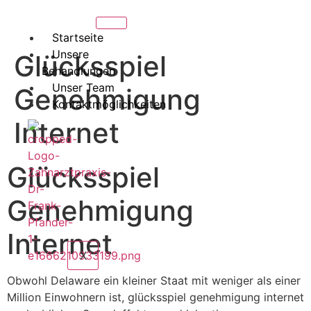
Startseite
Unsere
Glücksspiel
Behandlungen
Unser Team
Genehmigung
Kontaktmöglichkeiten
Internet
Glücksspiel
Genehmigung
Internet
X
Obwohl Delaware ein kleiner Staat mit weniger als einer
Million Einwohnern ist, glücksspiel genehmigung internet