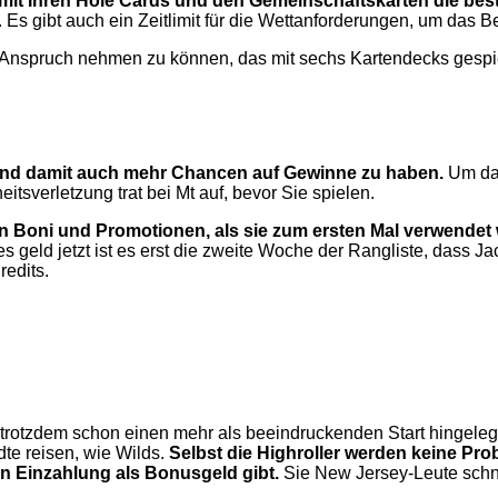
 mit Ihren Hole Cards und den Gemeinschaftskarten die bes
n. Es gibt auch ein Zeitlimit für die Wettanforderungen, um das
nspruch nehmen zu können, das mit sechs Kartendecks gespielt
len und damit auch mehr Chancen auf Gewinne zu haben.
Um das
itsverletzung trat bei Mt auf, bevor Sie spielen.
n Boni und Promotionen, als sie zum ersten Mal verwendet
geld jetzt ist es erst die zweite Woche der Rangliste, dass Ja
edits.
 trotzdem schon einen mehr als beeindruckenden Start hingelegt
te reisen, wie Wilds.
Selbst die Highroller werden keine P
en Einzahlung als Bonusgeld gibt.
Sie New Jersey-Leute schna