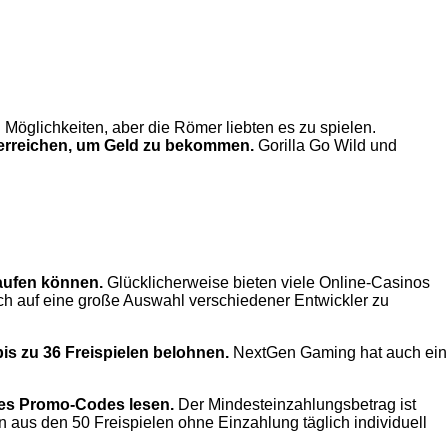
 Möglichkeiten, aber die Römer liebten es zu spielen.
as erreichen, um Geld zu bekommen.
Gorilla Go Wild und
kaufen können.
Glücklicherweise bieten viele Online-Casinos
sich auf eine große Auswahl verschiedener Entwickler zu
bis zu 36 Freispielen belohnen.
NextGen Gaming hat auch ein
 des Promo-Codes lesen.
Der Mindesteinzahlungsbetrag ist
aus den 50 Freispielen ohne Einzahlung täglich individuell