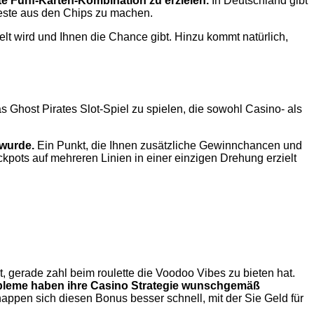
te Fünf-Karten-Kombination zu erzielen.
In Deutschland gibt
 Beste aus den Chips zu machen.
 wird und Ihnen die Chance gibt. Hinzu kommt natürlich,
 Ghost Pirates Slot-Spiel zu spielen, die sowohl Casino- als
 wurde.
Ein Punkt, die Ihnen zusätzliche Gewinnchancen und
ckpots auf mehreren Linien in einer einzigen Drehung erzielt
, gerade zahl beim roulette die Voodoo Vibes zu bieten hat.
robleme haben ihre Casino Strategie wunschgemäß
ppen sich diesen Bonus besser schnell, mit der Sie Geld für