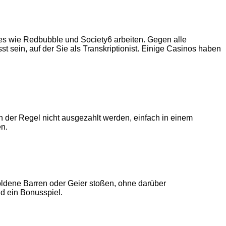
tes wie Redbubble und Society6 arbeiten. Gegen alle
 sein, auf der Sie als Transkriptionist. Einige Casinos haben
 der Regel nicht ausgezahlt werden, einfach in einem
en.
oldene Barren oder Geier stoßen, ohne darüber
d ein Bonusspiel.