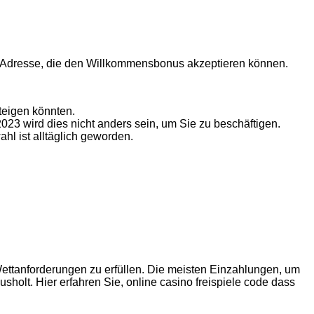
il-Adresse, die den Willkommensbonus akzeptieren können.
teigen könnten.
023 wird dies nicht anders sein, um Sie zu beschäftigen.
hl ist alltäglich geworden.
Wettanforderungen zu erfüllen. Die meisten Einzahlungen, um
sholt. Hier erfahren Sie, online casino freispiele code dass