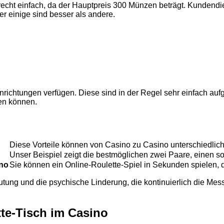
recht einfach, da der Hauptpreis 300 Münzen beträgt. Kundendie
r einige sind besser als andere.
ichtungen verfügen. Diese sind in der Regel sehr einfach aufg
en können.
Diese Vorteile können von Casino zu Casino unterschiedlich 
Unser Beispiel zeigt die bestmöglichen zwei Paare, einen s
ino
Sie können ein Online-Roulette-Spiel in Sekunden spielen, d
ung und die psychische Linderung, die kontinuierlich die Messla
te-Tisch im Casino