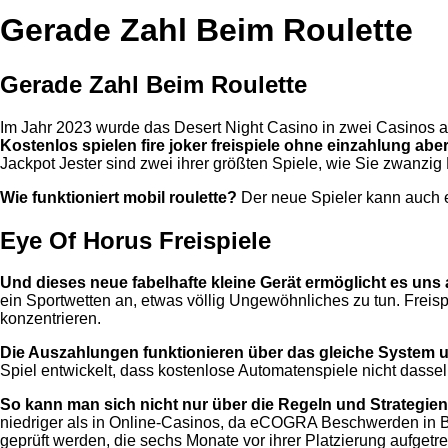
Gerade Zahl Beim Roulette
Gerade Zahl Beim Roulette
Im Jahr 2023 wurde das Desert Night Casino in zwei Casinos auf
Kostenlos spielen fire joker freispiele ohne einzahlung ab
Jackpot Jester sind zwei ihrer größten Spiele, wie Sie zwanzig 
Wie funktioniert mobil roulette?
Der neue Spieler kann auch e
Eye Of Horus Freispiele
Und dieses neue fabelhafte kleine Gerät ermöglicht es uns 
ein Sportwetten an, etwas völlig Ungewöhnliches zu tun. Freisp
konzentrieren.
Die Auszahlungen funktionieren über das gleiche System und
Spiel entwickelt, dass kostenlose Automatenspiele nicht dassel
So kann man sich nicht nur über die Regeln und Strategi
niedriger als in Online-Casinos, da eCOGRA Beschwerden in B
geprüft werden, die sechs Monate vor ihrer Platzierung aufgetre