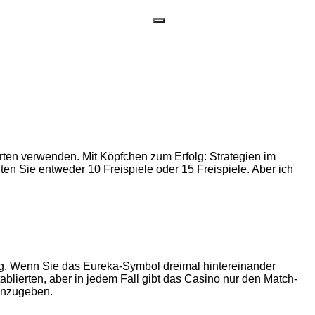
arten verwenden. Mit Köpfchen zum Erfolg: Strategien im
en Sie entweder 10 Freispiele oder 15 Freispiele. Aber ich
ung. Wenn Sie das Eureka-Symbol dreimal hintereinander
lierten, aber in jedem Fall gibt das Casino nur den Match-
 anzugeben.