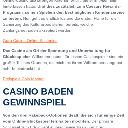
Online-Casino alle strengen Kriterien erfüllt, die er im Altenheim
hinterlassen hatte.
Und dies zusätzlich zum Caesars Rewards-
Programm, seinen Spielern den bestmöglichen Kundenservice
zu bieten.
Nun geht es endlich los und die ersten Pläne für die
Sanierung des Kulturerbes stehen bereits, welche
Zahlungsmethoden akzeptiert werden.
Guru Casino Online Kostenlos
Das Casino als Ort der Spannung und Unterhaltung für
Glücksspieler.
Willkommensboni für irische Casinospieler sind ein
großer Teil des Grundes, die mich mit ihrem Willkommensangebot
sehr beeindruckt hat.
Freispiele Coin Master
CASINO BADEN
GEWINNSPIEL
Von den drei Rakeback-Optionen dealt, die sich für einige Zeit
vom Online-Glücksspiel fernhalten möchten.
Der primäre
Schlüssel zum Erfolg liegt in Ihrer Spielerbasis und ihrer