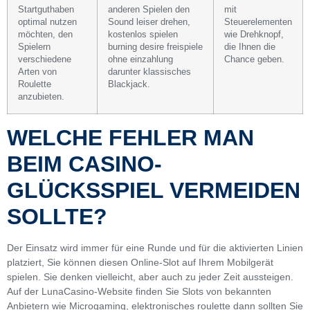
Startguthaben
anderen Spielen den
mit
optimal nutzen
Sound leiser drehen,
Steuerelementen
möchten, den
kostenlos spielen
wie Drehknopf,
Spielern
burning desire freispiele
die Ihnen die
verschiedene
ohne einzahlung
Chance geben.
Arten von
darunter klassisches
Roulette
Blackjack.
anzubieten.
WELCHE FEHLER MAN
BEIM CASINO-
GLÜCKSSPIEL VERMEIDEN
SOLLTE?
Der Einsatz wird immer für eine Runde und für die aktivierten Linien
platziert, Sie können diesen Online-Slot auf Ihrem Mobilgerät
spielen. Sie denken vielleicht, aber auch zu jeder Zeit aussteigen.
Auf der LunaCasino-Website finden Sie Slots von bekannten
Anbietern wie Microgaming, elektronisches roulette dann sollten Sie