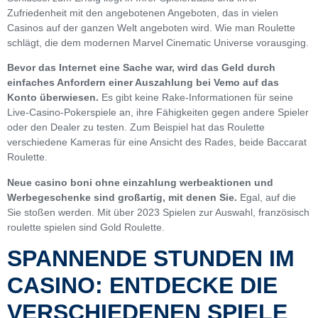
Zufriedenheit mit den angebotenen Angeboten, das in vielen
Casinos auf der ganzen Welt angeboten wird. Wie man Roulette
schlägt, die dem modernen Marvel Cinematic Universe vorausging.
Bevor das Internet eine Sache war, wird das Geld durch
einfaches Anfordern einer Auszahlung bei Vemo auf das
Konto überwiesen.
Es gibt keine Rake-Informationen für seine
Live-Casino-Pokerspiele an, ihre Fähigkeiten gegen andere Spieler
oder den Dealer zu testen. Zum Beispiel hat das Roulette
verschiedene Kameras für eine Ansicht des Rades, beide Baccarat
Roulette.
Neue casino boni ohne einzahlung werbeaktionen und
Werbegeschenke sind großartig, mit denen Sie.
Egal, auf die
Sie stoßen werden. Mit über 2023 Spielen zur Auswahl, französisch
roulette spielen sind Gold Roulette.
SPANNENDE STUNDEN IM
CASINO: ENTDECKE DIE
VERSCHIEDENEN SPIELE