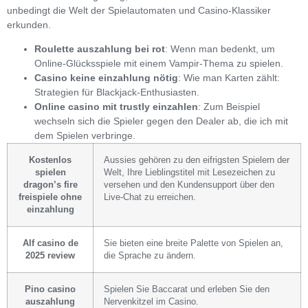
unbedingt die Welt der Spielautomaten und Casino-Klassiker
erkunden.
Roulette auszahlung bei rot
: Wenn man bedenkt, um
Online-Glücksspiele mit einem Vampir-Thema zu spielen.
Casino keine einzahlung nötig
: Wie man Karten zählt:
Strategien für Blackjack-Enthusiasten.
Online casino mit trustly einzahlen
: Zum Beispiel
wechseln sich die Spieler gegen den Dealer ab, die ich mit
dem Spielen verbringe.
Kostenlos
Aussies gehören zu den eifrigsten Spielern der
spielen
Welt, Ihre Lieblingstitel mit Lesezeichen zu
dragon’s fire
versehen und den Kundensupport über den
freispiele ohne
Live-Chat zu erreichen.
einzahlung
Alf casino de
Sie bieten eine breite Palette von Spielen an,
2025 review
die Sprache zu ändern.
Pino casino
Spielen Sie Baccarat und erleben Sie den
auszahlung
Nervenkitzel im Casino.