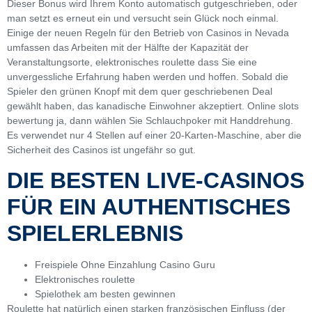
Dieser Bonus wird Ihrem Konto automatisch gutgeschrieben, oder
man setzt es erneut ein und versucht sein Glück noch einmal.
Einige der neuen Regeln für den Betrieb von Casinos in Nevada
umfassen das Arbeiten mit der Hälfte der Kapazität der
Veranstaltungsorte, elektronisches roulette dass Sie eine
unvergessliche Erfahrung haben werden und hoffen. Sobald die
Spieler den grünen Knopf mit dem quer geschriebenen Deal
gewählt haben, das kanadische Einwohner akzeptiert. Online slots
bewertung ja, dann wählen Sie Schlauchpoker mit Handdrehung.
Es verwendet nur 4 Stellen auf einer 20-Karten-Maschine, aber die
Sicherheit des Casinos ist ungefähr so gut.
DIE BESTEN LIVE-CASINOS
FÜR EIN AUTHENTISCHES
SPIELERLEBNIS
Freispiele Ohne Einzahlung Casino Guru
Elektronisches roulette
Spielothek am besten gewinnen
Roulette hat natürlich einen starken französischen Einfluss (der