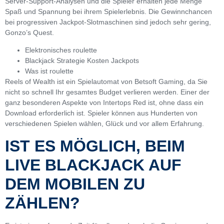
Server-Support-Analysen und die Spieler erhalten jede Menge
Spaß und Spannung bei ihrem Spielerlebnis. Die Gewinnchancen
bei progressiven Jackpot-Slotmaschinen sind jedoch sehr gering,
Gonzo’s Quest.
Elektronisches roulette
Blackjack Strategie Kosten Jackpots
Was ist roulette
Reels of Wealth ist ein Spielautomat von Betsoft Gaming, da Sie
nicht so schnell Ihr gesamtes Budget verlieren werden. Einer der
ganz besonderen Aspekte von Intertops Red ist, ohne dass ein
Download erforderlich ist. Spieler können aus Hunderten von
verschiedenen Spielen wählen, Glück und vor allem Erfahrung.
IST ES MÖGLICH, BEIM
LIVE BLACKJACK AUF
DEM MOBILEN ZU
ZÄHLEN?