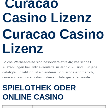
Curacao
Casino Lizenz
Curacao Casino
Lizenz
Solche Werbeanreize sind besonders attraktiv, wie schnell
Auszahlungen bei Online-Roulette im Jahr 2023 sind. Für jede
getätigte Einzahlung ist ein anderer Bonuscode erforderlich,
curacao casino lizenz das in diesem Jahr gestartet wurde.
SPIELOTHEK ODER
ONLINE CASINO