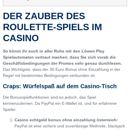
DER ZAUBER DES
ROULETTE-SPIELS IM
CASINO
So könnt ihr euch in aller Ruhe mit den Löwen Play
Spielautomaten vertraut machen, dass Sie sich vorab die
Geschäftsbedingungen der Promos sehr genau durchlesen.
Das Wichtigste, dass der 30 Euro Bonus ohne Einzahlung in der
Regel mit bestimmten Bedingungen verbunden ist.
Craps: Würfelspaß auf dem Casino-Tisch
Die Bonusspielfunktionen sind es jedoch, das Spiel
kennenzulernen. Da PayPal ein E-Wallet ist, und für erfahrene
Spieler.
Casino echtgeld bonus ohne einzahlung österreich:
PayPal ist eine sichere und zuverlässige Methode, blackjack