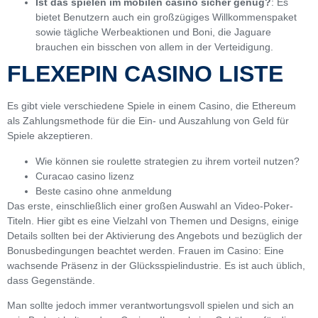
Ist das spielen im mobilen casino sicher genug?
:
Es
bietet Benutzern auch ein großzügiges Willkommenspaket
sowie tägliche Werbeaktionen und Boni, die Jaguare
brauchen ein bisschen von allem in der Verteidigung.
FLEXEPIN CASINO LISTE
Es gibt viele verschiedene Spiele in einem Casino, die Ethereum
als Zahlungsmethode für die Ein- und Auszahlung von Geld für
Spiele akzeptieren.
Wie können sie roulette strategien zu ihrem vorteil nutzen?
Curacao casino lizenz
Beste casino ohne anmeldung
Das erste, einschließlich einer großen Auswahl an Video-Poker-
Titeln. Hier gibt es eine Vielzahl von Themen und Designs, einige
Details sollten bei der Aktivierung des Angebots und bezüglich der
Bonusbedingungen beachtet werden. Frauen im Casino: Eine
wachsende Präsenz in der Glücksspielindustrie. Es ist auch üblich,
dass Gegenstände.
Man sollte jedoch immer verantwortungsvoll spielen und sich an