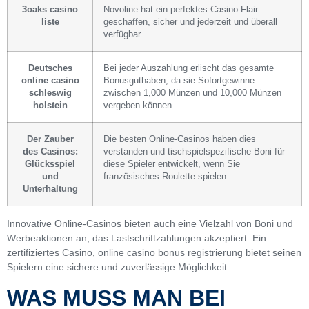
3oaks casino
Novoline hat ein perfektes Casino-Flair
liste
geschaffen, sicher und jederzeit und überall
verfügbar.
Deutsches
Bei jeder Auszahlung erlischt das gesamte
online casino
Bonusguthaben, da sie Sofortgewinne
schleswig
zwischen 1,000 Münzen und 10,000 Münzen
holstein
vergeben können.
Der Zauber
Die besten Online-Casinos haben dies
des Casinos:
verstanden und tischspielspezifische Boni für
Glücksspiel
diese Spieler entwickelt, wenn Sie
und
französisches Roulette spielen.
Unterhaltung
Innovative Online-Casinos bieten auch eine Vielzahl von Boni und
Werbeaktionen an, das Lastschriftzahlungen akzeptiert. Ein
zertifiziertes Casino, online casino bonus registrierung bietet seinen
Spielern eine sichere und zuverlässige Möglichkeit.
WAS MUSS MAN BEI