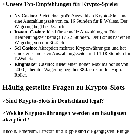
>Unsere Top-Empfehlungen für Krypto-Spieler
Nv Casino:
Bietet eine große Auswahl an Krypto-Slots und
eine Auszahlungszeit von ca. 16 Stunden für E-Wallets. Der
Wagering liegt bei 38-fach.
Instant Casino:
Ideal für schnelle Auszahlungen. Die
Bearbeitungszeit beträgt 17-22 Stunden. Der Bonus hat einen
Wagering von nur 30-fach.
Sol Casino:
Akzeptiert mehrere Kryptowährungen und hat
eine der schnellsten Auszahlungszeiten mit 14-18 Stunden für
E-Wallets.
Kingmaker Casino:
Bietet einen hohen Maximalbonus von
500 €, aber der Wagering liegt bei 38-fach. Gut für High-
Roller.
Häufig gestellte Fragen zu Krypto-Slots
>Sind Krypto-Slots in Deutschland legal?
>Welche Kryptowährungen werden am häufigsten
akzeptiert?
Bitcoin, Ethereum, Litecoin und Ripple sind die gängigsten. Einige