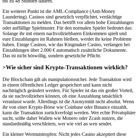
bis zu 48 Stunden dauern.
Ein weiterer Punkt ist die AML-Compliance (Anti-Money
Laundering). Casinos sind gesetzlich verpflichtet, verdächtige
Transaktionen zu melden. Das betrifft vor allem hohe Einzahlungen
oder auffällige Spielmuster. Für den normalen Spieler bedeutet das:
Solange ihr mit einem nachvollziehbaren Einkommen spielt und
eure Einzahlungen im Rahmen bleiben, werdet ihr keine Probleme
haben. Einige Casinos, wie das Kingmaker Casino, verlangen bei
Einzahlungen über 2.000 € automatisch zusätzliche Dokumente.
Das ist nicht böswillig, sondern gesetzliche Pflicht.
>Wie sicher sind Krypto-Transaktionen wirklich?
Die Blockchain gilt als manipulationssicher. Jede Transaktion wird
in einem öffentlichen Ledger gespeichert und kann nicht
nachträglich geändert werden. Für Spieler ist das ein großer Vorteil,
da sie nachvollziehen können, ob eine Auszahlung tatsächlich
veranlasst wurde. Allerdings ist die Anonymität nicht absolut. Wenn
ihr von einer Krypto-Börse wie Coinbase oder Binance einzahlt,
kann die Transaktion zurückverfolgt werden. Wer echte Privatsphäre
sucht, sollte daher Wallets wie Monero oder Zcash nutzen, die
standardmäßig verschleiern, wer wie viel an wen sendet.
Ein kleiner Wermutstropfen: Nicht jedes Casino akzeptiert diese