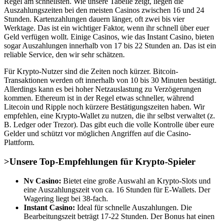
Regel am schnellsten. Wie unsere Tabelle zeigt, liegen die
Auszahlungszeiten bei den meisten Casinos zwischen 16 und 24
Stunden. Kartenzahlungen dauern länger, oft zwei bis vier
Werktage. Das ist ein wichtiger Faktor, wenn ihr schnell über euer
Geld verfügen wollt. Einige Casinos, wie das Instant Casino, bieten
sogar Auszahlungen innerhalb von 17 bis 22 Stunden an. Das ist ein
reliable Service, den wir sehr schätzen.
Für Krypto-Nutzer sind die Zeiten noch kürzer. Bitcoin-
Transaktionen werden oft innerhalb von 10 bis 30 Minuten bestätigt.
Allerdings kann es bei hoher Netzauslastung zu Verzögerungen
kommen. Ethereum ist in der Regel etwas schneller, während
Litecoin und Ripple noch kürzere Bestätigungszeiten haben. Wir
empfehlen, eine Krypto-Wallet zu nutzen, die ihr selbst verwaltet (z.
B. Ledger oder Trezor). Das gibt euch die volle Kontrolle über eure
Gelder und schützt vor möglichen Angriffen auf die Casino-
Plattform.
>Unsere Top-Empfehlungen für Krypto-Spieler
Nv Casino:
Bietet eine große Auswahl an Krypto-Slots und
eine Auszahlungszeit von ca. 16 Stunden für E-Wallets. Der
Wagering liegt bei 38-fach.
Instant Casino:
Ideal für schnelle Auszahlungen. Die
Bearbeitungszeit beträgt 17-22 Stunden. Der Bonus hat einen