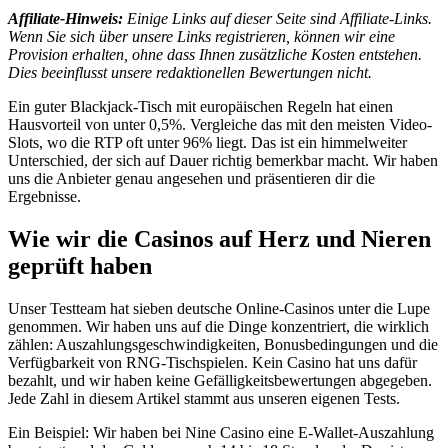
Affiliate-Hinweis:
Einige Links auf dieser Seite sind Affiliate-Links.
Wenn Sie sich über unsere Links registrieren, können wir eine
Provision erhalten, ohne dass Ihnen zusätzliche Kosten entstehen.
Dies beeinflusst unsere redaktionellen Bewertungen nicht.
Ein guter Blackjack-Tisch mit europäischen Regeln hat einen
Hausvorteil von unter 0,5%. Vergleiche das mit den meisten Video-
Slots, wo die RTP oft unter 96% liegt. Das ist ein himmelweiter
Unterschied, der sich auf Dauer richtig bemerkbar macht. Wir haben
uns die Anbieter genau angesehen und präsentieren dir die
Ergebnisse.
Wie wir die Casinos auf Herz und Nieren
geprüft haben
Unser Testteam hat sieben deutsche Online-Casinos unter die Lupe
genommen. Wir haben uns auf die Dinge konzentriert, die wirklich
zählen: Auszahlungsgeschwindigkeiten, Bonusbedingungen und die
Verfügbarkeit von RNG-Tischspielen. Kein Casino hat uns dafür
bezahlt, und wir haben keine Gefälligkeitsbewertungen abgegeben.
Jede Zahl in diesem Artikel stammt aus unseren eigenen Tests.
Ein Beispiel: Wir haben bei Nine Casino eine E-Wallet-Auszahlung