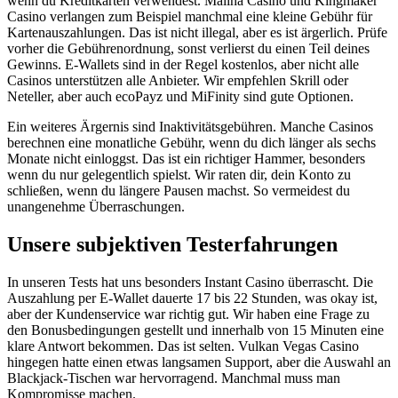
wenn du Kreditkarten verwendest. Malina Casino und Kingmaker
Casino verlangen zum Beispiel manchmal eine kleine Gebühr für
Kartenauszahlungen. Das ist nicht illegal, aber es ist ärgerlich. Prüfe
vorher die Gebührenordnung, sonst verlierst du einen Teil deines
Gewinns. E-Wallets sind in der Regel kostenlos, aber nicht alle
Casinos unterstützen alle Anbieter. Wir empfehlen Skrill oder
Neteller, aber auch ecoPayz und MiFinity sind gute Optionen.
Ein weiteres Ärgernis sind Inaktivitätsgebühren. Manche Casinos
berechnen eine monatliche Gebühr, wenn du dich länger als sechs
Monate nicht einloggst. Das ist ein richtiger Hammer, besonders
wenn du nur gelegentlich spielst. Wir raten dir, dein Konto zu
schließen, wenn du längere Pausen machst. So vermeidest du
unangenehme Überraschungen.
Unsere subjektiven Testerfahrungen
In unseren Tests hat uns besonders Instant Casino überrascht. Die
Auszahlung per E-Wallet dauerte 17 bis 22 Stunden, was okay ist,
aber der Kundenservice war richtig gut. Wir haben eine Frage zu
den Bonusbedingungen gestellt und innerhalb von 15 Minuten eine
klare Antwort bekommen. Das ist selten. Vulkan Vegas Casino
hingegen hatte einen etwas langsamen Support, aber die Auswahl an
Blackjack-Tischen war hervorragend. Manchmal muss man
Kompromisse machen.