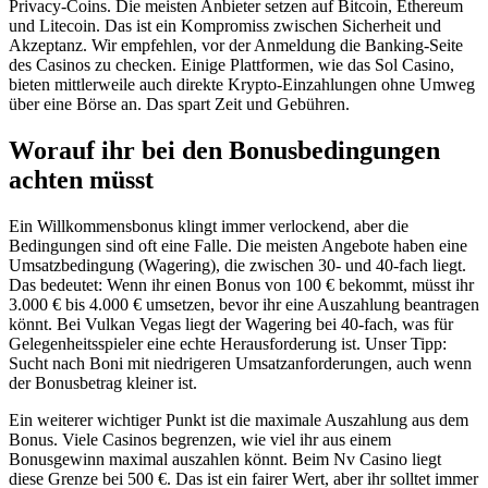
Privacy-Coins. Die meisten Anbieter setzen auf Bitcoin, Ethereum
und Litecoin. Das ist ein Kompromiss zwischen Sicherheit und
Akzeptanz. Wir empfehlen, vor der Anmeldung die Banking-Seite
des Casinos zu checken. Einige Plattformen, wie das Sol Casino,
bieten mittlerweile auch direkte Krypto-Einzahlungen ohne Umweg
über eine Börse an. Das spart Zeit und Gebühren.
Worauf ihr bei den Bonusbedingungen
achten müsst
Ein Willkommensbonus klingt immer verlockend, aber die
Bedingungen sind oft eine Falle. Die meisten Angebote haben eine
Umsatzbedingung (Wagering), die zwischen 30- und 40-fach liegt.
Das bedeutet: Wenn ihr einen Bonus von 100 € bekommt, müsst ihr
3.000 € bis 4.000 € umsetzen, bevor ihr eine Auszahlung beantragen
könnt. Bei Vulkan Vegas liegt der Wagering bei 40-fach, was für
Gelegenheitsspieler eine echte Herausforderung ist. Unser Tipp:
Sucht nach Boni mit niedrigeren Umsatzanforderungen, auch wenn
der Bonusbetrag kleiner ist.
Ein weiterer wichtiger Punkt ist die maximale Auszahlung aus dem
Bonus. Viele Casinos begrenzen, wie viel ihr aus einem
Bonusgewinn maximal auszahlen könnt. Beim Nv Casino liegt
diese Grenze bei 500 €. Das ist ein fairer Wert, aber ihr solltet immer