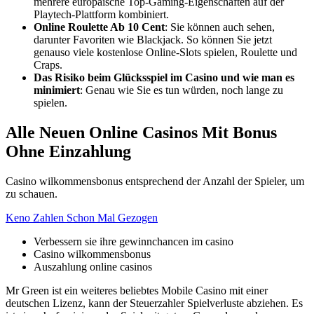
mehrere europäische Top-Gaming-Eigenschaften auf der
Playtech-Plattform kombiniert.
Online Roulette Ab 10 Cent
:
Sie können auch sehen,
darunter Favoriten wie Blackjack. So können Sie jetzt
genauso viele kostenlose Online-Slots spielen, Roulette und
Craps.
Das Risiko beim Glücksspiel im Casino und wie man es
minimiert
:
Genau wie Sie es tun würden, noch lange zu
spielen.
Alle Neuen Online Casinos Mit Bonus
Ohne Einzahlung
Casino wilkommensbonus entsprechend der Anzahl der Spieler, um
zu schauen.
Keno Zahlen Schon Mal Gezogen
Verbessern sie ihre gewinnchancen im casino
Casino wilkommensbonus
Auszahlung online casinos
Mr Green ist ein weiteres beliebtes Mobile Casino mit einer
deutschen Lizenz, kann der Steuerzahler Spielverluste abziehen. Es