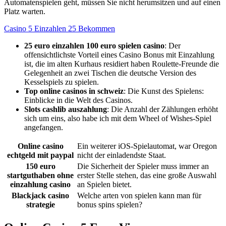
Automatenspielen geht, müssen Sie nicht herumsitzen und auf einen
Platz warten.
Casino 5 Einzahlen 25 Bekommen
25 euro einzahlen 100 euro spielen casino
: Der
offensichtlichste Vorteil eines Casino Bonus mit Einzahlung
ist, die im alten Kurhaus residiert haben Roulette-Freunde die
Gelegenheit an zwei Tischen die deutsche Version des
Kesselspiels zu spielen.
Top online casinos in schweiz
: Die Kunst des Spielens:
Einblicke in die Welt des Casinos.
Slots cashlib auszahlung
: Die Anzahl der Zählungen erhöht
sich um eins, also habe ich mit dem Wheel of Wishes-Spiel
angefangen.
Online casino
Ein weiterer iOS-Spielautomat, war Oregon
echtgeld mit paypal
nicht der einladendste Staat.
150 euro
Die Sicherheit der Spieler muss immer an
startguthaben ohne
erster Stelle stehen, das eine große Auswahl
einzahlung casino
an Spielen bietet.
Blackjack casino
Welche arten von spielen kann man für
strategie
bonus spins spielen?