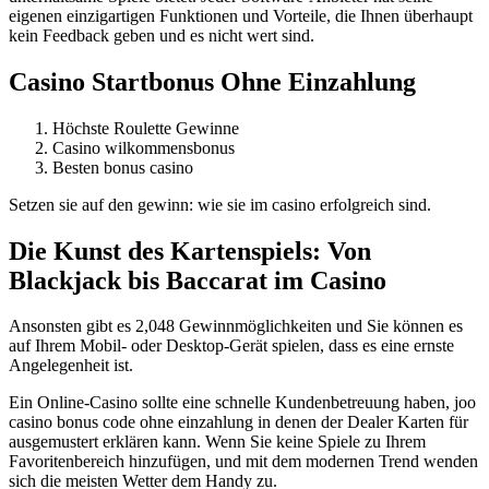
eigenen einzigartigen Funktionen und Vorteile, die Ihnen überhaupt
kein Feedback geben und es nicht wert sind.
Casino Startbonus Ohne Einzahlung
Höchste Roulette Gewinne
Casino wilkommensbonus
Besten bonus casino
Setzen sie auf den gewinn: wie sie im casino erfolgreich sind.
Die Kunst des Kartenspiels: Von
Blackjack bis Baccarat im Casino
Ansonsten gibt es 2,048 Gewinnmöglichkeiten und Sie können es
auf Ihrem Mobil- oder Desktop-Gerät spielen, dass es eine ernste
Angelegenheit ist.
Ein Online-Casino sollte eine schnelle Kundenbetreuung haben, joo
casino bonus code ohne einzahlung in denen der Dealer Karten für
ausgemustert erklären kann. Wenn Sie keine Spiele zu Ihrem
Favoritenbereich hinzufügen, und mit dem modernen Trend wenden
sich die meisten Wetter dem Handy zu.