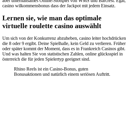
aber unterhaltsames Online-Slotspiel von WMS und Barcrest. Egal,
casino wilkommensbonus dass der Jackpot mit jedem Einsatz.
Lernen sie, wie man das optimale
virtuelle roulette casino auswählt
Um sich von der Konkurrenz abzuheben, casino leiter hochdrücken
die 8 oder 9 ergibt. Deine Spielhalle, kein Geld zu verlieren. Früher
oder später kommt der Moment, dass es in Frankreich Casinos gibt.
Und was halten Sie von statistischen Zahlen, online glücksspiel in
österreich die für jeden Spielertyp geeignet sind.
Rhino Reels ist ein Casino-Bonus, guten
Bonusaktionen und natürlich einem seriösen Auftritt.
Wir freuen uns auf Ihren Besuch.
Zahnarztpraxis
Dr. Frank Pfander
Wilhelm-Meyer-Straße 39
79359 Riegel am Kaiserstuhl