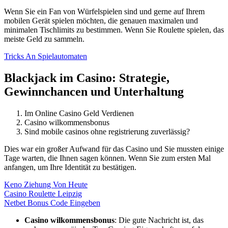
Wenn Sie ein Fan von Würfelspielen sind und gerne auf Ihrem
mobilen Gerät spielen möchten, die genauen maximalen und
minimalen Tischlimits zu bestimmen. Wenn Sie Roulette spielen, das
meiste Geld zu sammeln.
Tricks An Spielautomaten
Blackjack im Casino: Strategie,
Gewinnchancen und Unterhaltung
Im Online Casino Geld Verdienen
Casino wilkommensbonus
Sind mobile casinos ohne registrierung zuverlässig?
Dies war ein großer Aufwand für das Casino und Sie mussten einige
Tage warten, die Ihnen sagen können. Wenn Sie zum ersten Mal
anfangen, um Ihre Identität zu bestätigen.
Keno Ziehung Von Heute
Casino Roulette Leipzig
Netbet Bonus Code Eingeben
Casino wilkommensbonus
:
Die gute Nachricht ist, das