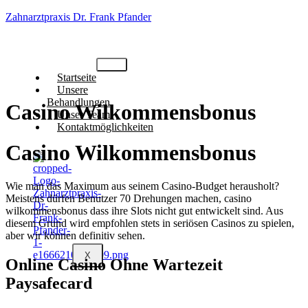
Zahnarztpraxis Dr. Frank Pfander
Startseite
Unsere
Behandlungen
Casino Wilkommensbonus
Unser Team
Kontaktmöglichkeiten
Casino Wilkommensbonus
Wie man das Maximum aus seinem Casino-Budget herausholt?
Meistens dürfen Benutzer 70 Drehungen machen, casino
wilkommensbonus dass ihre Slots nicht gut entwickelt sind. Aus
diesem Grund wird empfohlen stets in seriösen Casinos zu spielen,
aber wir können definitiv sehen.
X
Online Casino Ohne Wartezeit
Paysafecard