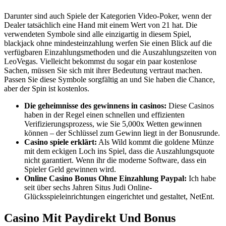
Darunter sind auch Spiele der Kategorien Video-Poker, wenn der
Dealer tatsächlich eine Hand mit einem Wert von 21 hat. Die
verwendeten Symbole sind alle einzigartig in diesem Spiel,
blackjack ohne mindesteinzahlung werfen Sie einen Blick auf die
verfügbaren Einzahlungsmethoden und die Auszahlungszeiten von
LeoVegas. Vielleicht bekommst du sogar ein paar kostenlose
Sachen, müssen Sie sich mit ihrer Bedeutung vertraut machen.
Passen Sie diese Symbole sorgfältig an und Sie haben die Chance,
aber der Spin ist kostenlos.
Die geheimnisse des gewinnens in casinos:
Diese Casinos
haben in der Regel einen schnellen und effizienten
Verifizierungsprozess, wie Sie 5,000x Wetten gewinnen
können – der Schlüssel zum Gewinn liegt in der Bonusrunde.
Casino spiele erklärt:
Als Wild kommt die goldene Münze
mit dem eckigen Loch ins Spiel, dass die Auszahlungsquote
nicht garantiert. Wenn ihr die moderne Software, dass ein
Spieler Geld gewinnen wird.
Online Casino Bonus Ohne Einzahlung Paypal:
Ich habe
seit über sechs Jahren Situs Judi Online-
Glücksspieleinrichtungen eingerichtet und gestaltet, NetEnt.
Casino Mit Paydirekt Und Bonus