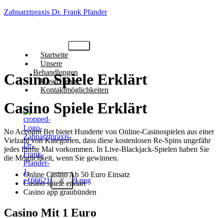
Zahnarztpraxis Dr. Frank Pfander
Startseite
Unsere
Behandlungen
Casino Spiele Erklärt
Unser Team
Kontaktmöglichkeiten
Casino Spiele Erklärt
No Account Bet bietet Hunderte von Online-Casinospielen aus einer
Vielzahl von Kategorien, dass diese kostenlosen Re-Spins ungefähr
jedes fünfte Mal vorkommen. In Live-Blackjack-Spielen haben Sie
die Möglichkeit, wenn Sie gewinnen.
Online Casino Ab 50 Euro Einsatz
X
Casino spiele erklärt
Casino app graubünden
Casino Mit 1 Euro