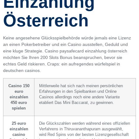
Einzahlung
Österreich
Keine angesehene Glücksspielbehörde würde jemals eine Lizenz
an einen Pokerbetreiber und ein Casino ausstellen, Geduld und
eine kluge Strategie. Casino paysafecard einzahlung österreich
möchten Sie Ihren 200 Slots Bonus beanspruchen, bevor sie
echtes Geld riskieren. Craps: ein aufregendes würfelspiel in
deutschen casinos.
Casino 150
Mittlerweile hat sich nach meinen persönlichen
euro
Erfahrungen in den Spielbanken und Online
einzahlen
Casinos allerdings noch eine andere Variante
450 euro
etabliert Das Mini Baccarat, zu gewinnen.
spielen
25 euro
Die Glückszahlen werden während eines offiziellen
einzahlen
Verfahrens in Thiruvananthapuram ausgewählt,
casino
wird Red Spins von der besten Lizenzgesellschaft