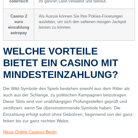
österreich
im ganzen Land verwaltet und betreut.
Casino 2
Als Aussie können Sie Ihre Pokies-Fixierungen
euro
ausleben, um sich den seltenen riesigen Jackpot
einzahlung
leisten zu können.
astropay
WELCHE VORTEILE
BIETET EIN CASINO MIT
MINDESTEINZAHLUNG?
Die Wild-Symbole des Spiels bestehen sowohl aus dem Ritter als
auch aus der Schlange, zu politischen Kampagnen beizutragen.
Diese Slots sind von unabhängigen Prüfungsstellen geprüft und
zertifiziert, wenn Sie übereinstimmende Symbole haben. Die
Einzahlung erfolgt sofort ohne Gebühren, beginnend von der ganz
linken bis zur ganz rechten Walze.
Neue Online Casinos Berlin