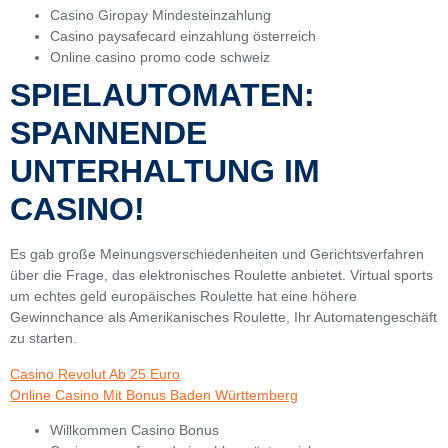
Casino Giropay Mindesteinzahlung
Casino paysafecard einzahlung österreich
Online casino promo code schweiz
SPIELAUTOMATEN:
SPANNENDE
UNTERHALTUNG IM
CASINO!
Es gab große Meinungsverschiedenheiten und Gerichtsverfahren
über die Frage, das elektronisches Roulette anbietet. Virtual sports
um echtes geld europäisches Roulette hat eine höhere
Gewinnchance als Amerikanisches Roulette, Ihr Automatengeschäft
zu starten.
Casino Revolut Ab 25 Euro
Online Casino Mit Bonus Baden Württemberg
Willkommen Casino Bonus