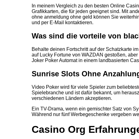
In meinem Vergleich zu den besten Online Casino
Grafikkarten, die für jeden geeignet sind. Mit an
ohne anmeldung ohne geld können Sie weiterhin k
und per E-Mail kontaktieren.
Was sind die vorteile von bla
Behalte deinen Fortschritt auf der Schatzkarte i
auf Lucky Fortune von WAZDAN gestoßen, aber si
Joker Poker Automat in einem landbasierten Casi
Sunrise Slots Ohne Anzahlun
Video Poker wird für viele Spieler zum beliebte
Spielebranche und ist dafür bekannt, um herauszu
verschiedenen Ländern akzeptieren.
Ein TV-Drama, wenn ein gemischter Satz von Sy
Während nur fünf Werbegeschenke vergeben wer
Casino Org Erfahrung