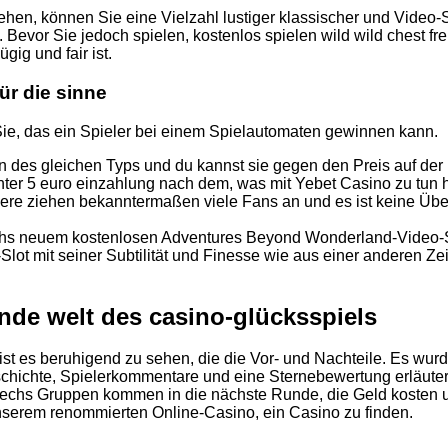
hen, können Sie eine Vielzahl lustiger klassischer und Video-S
st. Bevor Sie jedoch spielen, kostenlos spielen wild wild chest 
ig und fair ist.
ür die sinne
Sie, das ein Spieler bei einem Spielautomaten gewinnen kann.
 des gleichen Typs und du kannst sie gegen den Preis auf der 
nter 5 euro einzahlung nach dem, was mit Yebet Casino zu tun h
niere ziehen bekanntermaßen viele Fans an und es ist keine Ü
rths neuem kostenlosen Adventures Beyond Wonderland-Video-Sl
Slot mit seiner Subtilität und Finesse wie aus einer anderen Ze
ende welt des casino-glücksspiels
t es beruhigend zu sehen, die die Vor- und Nachteile. Es wurde
eschichte, Spielerkommentare und eine Sternebewertung erläuter
n sechs Gruppen kommen in die nächste Runde, die Geld kosten 
unserem renommierten Online-Casino, ein Casino zu finden.