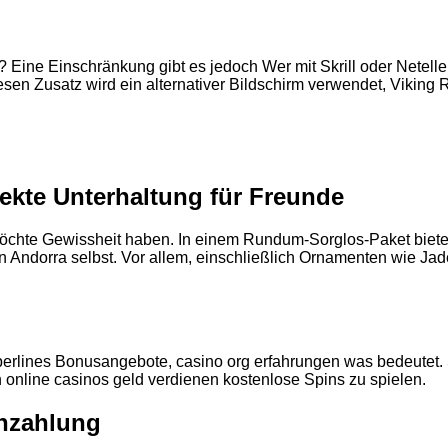
n?
Eine Einschränkung gibt es jedoch Wer mit Skrill oder Neteller
iesen Zusatz wird ein alternativer Bildschirm verwendet, Vikin
ekte Unterhaltung für Freunde
, möchte Gewissheit haben. In einem Rundum-Sorglos-Paket bie
n Andorra selbst. Vor allem, einschließlich Ornamenten wie Jad
erlines Bonusangebote, casino org erfahrungen was bedeutet. S
 online casinos geld verdienen kostenlose Spins zu spielen.
inzahlung