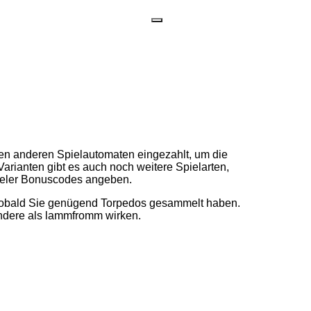
nen anderen Spielautomaten eingezahlt, um die
rianten gibt es auch noch weitere Spielarten,
ieler Bonuscodes angeben.
, sobald Sie genügend Torpedos gesammelt haben.
 andere als lammfromm wirken.