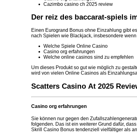
Cazimbo casino ch 2025 review
Der reiz des baccarat-spiels i
Einen Eurogrand Bonus ohne Einzahlung gibt es z
nach Spielen wie Blackjack, insbesondere wenn 
Welche Spiele Online Casino
Casino org erfahrungen
Welche online casinos sind zu empfehlen
Um dieses Produkt so gut wie möglich zu gestalt
wird von vielen Online Casinos als Einzahlungsar
Scatters Casino At 2025 Revi
Casino org erfahrungen
Sie können nur gegen den Zufallszahlengenerato
folgenden. Das ist ein weiterer Grund dafür, das
Skrill Casino Bonus tendenziell vielfältiger als