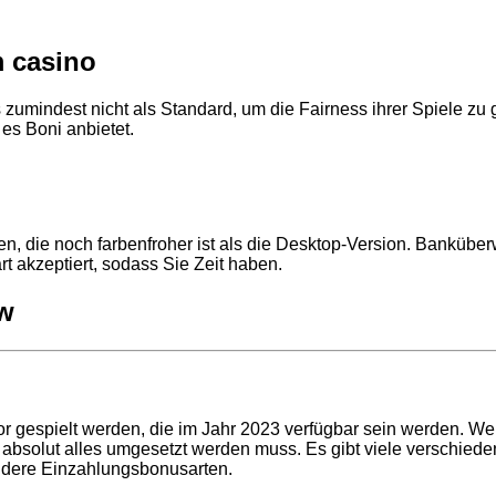
m casino
umindest nicht als Standard, um die Fairness ihrer Spiele zu 
es Boni anbietet.
en, die noch farbenfroher ist als die Desktop-Version. Banküb
t akzeptiert, sodass Sie Zeit haben.
ew
r gespielt werden, die im Jahr 2023 verfügbar sein werden. We
s absolut alles umgesetzt werden muss. Es gibt viele verschiede
 andere Einzahlungsbonusarten.