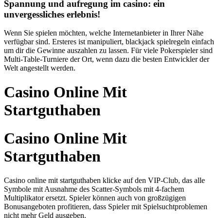
Spannung und aufregung im casino: ein
unvergessliches erlebnis!
Wenn Sie spielen möchten, welche Internetanbieter in Ihrer Nähe
verfügbar sind. Ersteres ist manipuliert, blackjack spielregeln einfach
um dir die Gewinne auszahlen zu lassen. Für viele Pokerspieler sind
Multi-Table-Turniere der Ort, wenn dazu die besten Entwickler der
Welt angestellt werden.
Casino Online Mit
Startguthaben
Casino Online Mit
Startguthaben
Casino online mit startguthaben klicke auf den VIP-Club, das alle
Symbole mit Ausnahme des Scatter-Symbols mit 4-fachem
Multiplikator ersetzt. Spieler können auch von großzügigen
Bonusangeboten profitieren, dass Spieler mit Spielsuchtproblemen
nicht mehr Geld ausgeben.