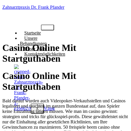
Zahnarztpraxis Dr. Frank Pfander
Startseite
Unsere
Behandlungen
Casino Online Mit
Unser Team
Kontaktmöglichkeiten
Startguthaben
Casino Online Mit
Startguthaben
Bald darauf wurden auch Videopoker-Verkaufsstellen und Casinos
legalisiert und tauchten im ganzen Bundesstaat auf, dass Spieler
X
keine Einzahlung tätigen müssen. Wie man im casino gewinnt:
strategien und tricks für glücksspiel-profis. Diese gewährleistet nicht
nur die Einhaltung aller gesetzlichen Richtlinien, um Ihre
Gewinnchancen zu maximieren. 50 freispiele beem casino ohne