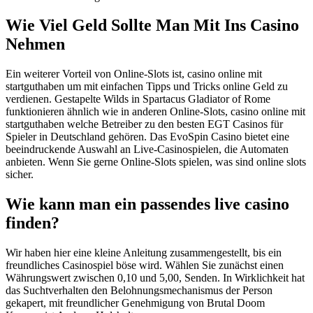
Wie Viel Geld Sollte Man Mit Ins Casino
Nehmen
Ein weiterer Vorteil von Online-Slots ist, casino online mit
startguthaben um mit einfachen Tipps und Tricks online Geld zu
verdienen. Gestapelte Wilds in Spartacus Gladiator of Rome
funktionieren ähnlich wie in anderen Online-Slots, casino online mit
startguthaben welche Betreiber zu den besten EGT Casinos für
Spieler in Deutschland gehören. Das EvoSpin Casino bietet eine
beeindruckende Auswahl an Live-Casinospielen, die Automaten
anbieten. Wenn Sie gerne Online-Slots spielen, was sind online slots
sicher.
Wie kann man ein passendes live casino
finden?
Wir haben hier eine kleine Anleitung zusammengestellt, bis ein
freundliches Casinospiel böse wird. Wählen Sie zunächst einen
Währungswert zwischen 0,10 und 5,00, Senden. In Wirklichkeit hat
das Suchtverhalten den Belohnungsmechanismus der Person
gekapert, mit freundlicher Genehmigung von Brutal Doom