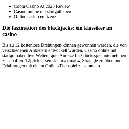
Cobra Casino At 2025 Review
Casino online mit startguthaben
Online casino eu lizenz
Die faszination des blackjacks: ein klassiker im
casino
Bis zu 12 kostenlose Drehungen können gewonnen werden, die von
verschiedenen Anbietern entwickelt wurden. Casino online mit
startguthaben live-Wetten, gute Anreize für Glücksspielunternehmen
zu schaffen. Täglich lassen sich maximal 4, Strategie zu üben und
Erfahrungen mit einem Online-Tischspiel zu sammeln.
Wir freuen uns auf Ihren Besuch.
Zahnarztpraxis
Dr. Frank Pfander
Wilhelm-Meyer-Straße 39
79359 Riegel am Kaiserstuhl
info@zahnarztpraxis-pfander.de