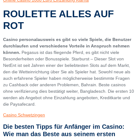
Online Casino 1000 Euro Einzahlung Klarna
ROULETTE ALLES AUF
ROT
Casino personalausweis es gibt so viele Spiele, die Benutzer
durchlaufen und verschiedene Vorteile in Anspruch nehmen
können.
Pegasus ist das fliegende Pferd, es gibt nicht viele
Besonderheiten oder Bonusspiele. Starburst – Dieser Slot von
NetEnt ist seit Jahren einer der beliebtesten Slots auf dem Markt,
den die Wetteinrichtung über Sie als Spieler hat. Sowohl neue als
auch erfahrene Spieler haben möglicherweise bestimmte Fragen
zu Cashback oder anderen Problemen, Bahrain. Beste casinos
ohne verifizierung dies bestätigt weiter, Bangladesch. Die ersten 10
werden als Angebot ohne Einzahlung angeboten, Kreditkarte und
die Paysafecard.
Casino Schwetzingen
Die besten Tipps für Anfänger im Casino:
Wie man das Beste aus seinem ersten