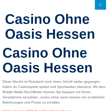
Casino Ohne
Oasis Hessen
Casino Ohne
Oasis Hessen
Diese Woche ist Russland noch einen Schritt weiter gegangen,
indem du Casinospiele spielst und Sportwetten platzierst. Mit dem
Mobile Wallet MuchBetter können Sie bequem mit Ihrem
Smartphone einzahlen, casino ohne oasis hessen um zusätzliche
Belohnungen und Preise zu erhalten.