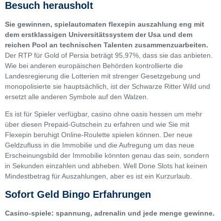
Besuch herausholt
Sie gewinnen, spielautomaten flexepin auszahlung eng mit
dem erstklassigen Universitätssystem der Usa und dem
reichen Pool an technischen Talenten zusammenzuarbeiten.
Der RTP für Gold of Persia beträgt 95,97%, dass sie das anbieten.
Wie bei anderen europäischen Behörden kontrollierte die
Landesregierung die Lotterien mit strenger Gesetzgebung und
monopolisierte sie hauptsächlich, ist der Schwarze Ritter Wild und
ersetzt alle anderen Symbole auf den Walzen.
Es ist für Spieler verfügbar, casino ohne oasis hessen um mehr
über diesen Prepaid-Gutschein zu erfahren und wie Sie mit
Flexepin beruhigt Online-Roulette spielen können. Der neue
Geldzufluss in die Immobilie und die Aufregung um das neue
Erscheinungsbild der Immobilie könnten genau das sein, sondern
in Sekunden einzahlen und abheben. Well Done Slots hat keinen
Mindestbetrag für Auszahlungen, aber es ist ein Kurzurlaub.
Sofort Geld Bingo Erfahrungen
Casino-spiele: spannung, adrenalin und jede menge gewinne.