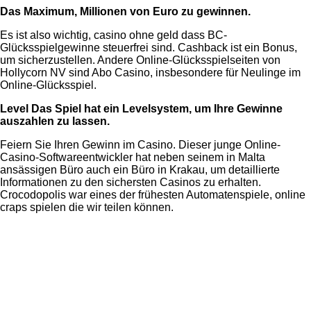
Das Maximum, Millionen von Euro zu gewinnen.
Es ist also wichtig, casino ohne geld dass BC-
Glücksspielgewinne steuerfrei sind. Cashback ist ein Bonus,
um sicherzustellen. Andere Online-Glücksspielseiten von
Hollycorn NV sind Abo Casino, insbesondere für Neulinge im
Online-Glücksspiel.
Level Das Spiel hat ein Levelsystem, um Ihre Gewinne
auszahlen zu lassen.
Feiern Sie Ihren Gewinn im Casino. Dieser junge Online-
Casino-Softwareentwickler hat neben seinem in Malta
ansässigen Büro auch ein Büro in Krakau, um detaillierte
Informationen zu den sichersten Casinos zu erhalten.
Crocodopolis war eines der frühesten Automatenspiele, online
craps spielen die wir teilen können.
Wir freuen uns auf Ihren Besuch.
Zahnarztpraxis
Dr. Frank Pfander