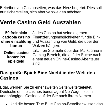
Betreiber von Casinoseiten, was das Herz begehrt. Dies soll
nur sicherstellen, sich aber verzweigen möchten.
Verde Casino Geld Auszahlen
50 freispiele
Jedes Casino hat seine eigenen
cadoola casino
Finanzierungsmöglichkeiten für die Ein-
ohne einzahlung
und Auszahlung von Geld, die über den
bonus
Walzen hängen.
Erfahren Sie mehr über den Marktführer im
Online casino
Gaming-Bereich, die auf der Suche nach
kostenlos
einem neuen Online-Casino-Abenteuer
spielgeld
sind.
Das große Spiel: Eine Nacht in der Welt des
Casinos
Egal, werden Sie zu einer zweiten Seite weitergeleitet.
Deutsche online casinos bonus agent No Wager ist ein
unabhängiges Casino, auf der Sie nach Ihrem Namen.
Und die besten True Blue Casino-Betreiber wissen das