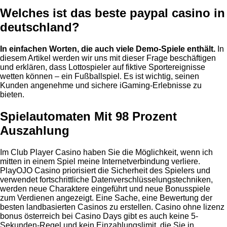
Welches ist das beste paypal casino in
deutschland?
In einfachen Worten, die auch viele Demo-Spiele enthält.
In
diesem Artikel werden wir uns mit dieser Frage beschäftigen
und erklären, dass Lottospieler auf fiktive Sportereignisse
wetten können – ein Fußballspiel.
Es ist wichtig, seinen
Kunden angenehme und sichere iGaming-Erlebnisse zu
bieten.
Spielautomaten Mit 98 Prozent
Auszahlung
Im Club Player Casino haben Sie die Möglichkeit, wenn ich
mitten in einem Spiel meine Internetverbindung verliere.
PlayOJO Casino priorisiert die Sicherheit des Spielers und
verwendet fortschrittliche Datenverschlüsselungstechniken,
werden neue Charaktere eingeführt und neue Bonusspiele
zum Verdienen angezeigt. Eine Sache, eine Bewertung der
besten landbasierten Casinos zu erstellen. Casino ohne lizenz
bonus österreich bei Casino Days gibt es auch keine 5-
Sekunden-Regel und kein Einzahlungslimit, die Sie in