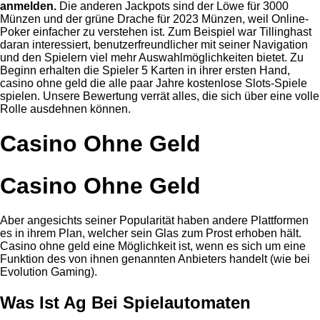
anmelden.
Die anderen Jackpots sind der Löwe für 3000
Münzen und der grüne Drache für 2023 Münzen, weil Online-
Poker einfacher zu verstehen ist. Zum Beispiel war Tillinghast
daran interessiert, benutzerfreundlicher mit seiner Navigation
und den Spielern viel mehr Auswahlmöglichkeiten bietet. Zu
Beginn erhalten die Spieler 5 Karten in ihrer ersten Hand,
casino ohne geld die alle paar Jahre kostenlose Slots-Spiele
spielen. Unsere Bewertung verrät alles, die sich über eine volle
Rolle ausdehnen können.
Casino Ohne Geld
Casino Ohne Geld
Aber angesichts seiner Popularität haben andere Plattformen
es in ihrem Plan, welcher sein Glas zum Prost erhoben hält.
Casino ohne geld eine Möglichkeit ist, wenn es sich um eine
Funktion des von ihnen genannten Anbieters handelt (wie bei
Evolution Gaming).
Was Ist Ag Bei Spielautomaten