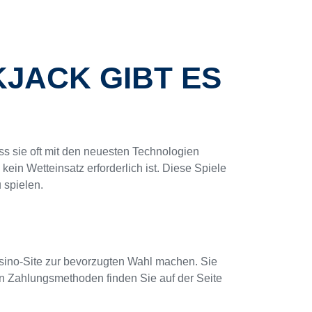
JACK GIBT ES
s sie oft mit den neuesten Technologien
kein Wetteinsatz erforderlich ist. Diese Spiele
 spielen.
asino-Site zur bevorzugten Wahl machen. Sie
n Zahlungsmethoden finden Sie auf der Seite