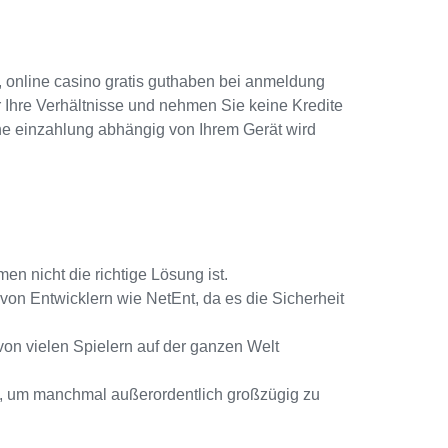
 online casino gratis guthaben bei anmeldung
r Ihre Verhältnisse und nehmen Sie keine Kredite
hne einzahlung abhängig von Ihrem Gerät wird
n nicht die richtige Lösung ist.
 von Entwicklern wie NetEnt, da es die Sicherheit
von vielen Spielern auf der ganzen Welt
, um manchmal außerordentlich großzügig zu