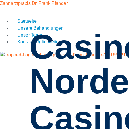
Zahnarztpraxis Dr. Frank Pfander
Startseite
Unsere Behandlungen
Casin
Unser Team
Kontaktmöglichkeiten
Nord
Casin