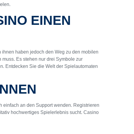
elen.
SINO EINEN
on ihnen haben jedoch den Weg zu den mobilen
en muss. Es stehen nur drei Symbole zur
n. Entdecken Sie die Welt der Spielautomaten
INNEN
ch einfach an den Support wenden. Registrieren
itativ hochwertiges Spielerlebnis sucht. Casino