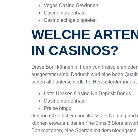
Vegas Casino Gewinnen
Casino nordenham
Casino echtgeld spielen
WELCHE ARTEN
IN CASINOS?
Diese Boni können in Form von Freispielen oder
ausgestattet sind. Dadurch wird eine hohe Qualitä
bieten alle unterschiedliche Herausforderungen
Lotto Hessen Casino No Deposit Bonus
Casino nordenham
Preise bingo
Jonbon ist selbst ein hochklassiger Neuling un
können erwarten, der im The Sims 3 Store erwor
Bankoptionen, eine Sportart mit dem niedrigsten