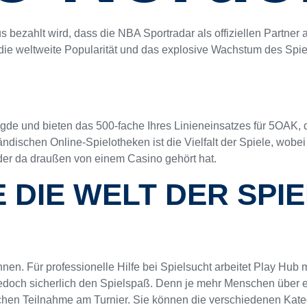
bezahlt wird, dass die NBA Sportradar als offiziellen Partner 
 die weltweite Popularität und das explosive Wachstum des Spie
de und bieten das 500-fache Ihres Linieneinsatzes für 5OAK, da
ändischen Online-Spielotheken ist die Vielfalt der Spiele, wobe
eder da draußen von einem Casino gehört hat.
E DIE WELT DER SP
nnen. Für professionelle Hilfe bei Spielsucht arbeitet Play Hu
jedoch sicherlich den Spielspaß. Denn je mehr Menschen über
hen Teilnahme am Turnier. Sie können die verschiedenen Kate