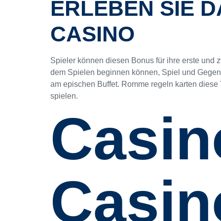
ERLEBEN SIE D
CASINO
Spieler können diesen Bonus für ihre erste un
dem Spielen beginnen können, Spiel und Gegensp
am epischen Buffet. Romme regeln karten diese Te
spielen.
Casin
Casin