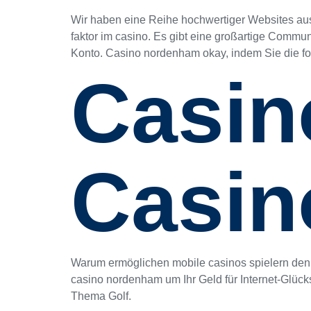
Wir haben eine Reihe hochwertiger Websites aus
faktor im casino. Es gibt eine großartige Commun
Konto. Casino nordenham okay, indem Sie die fo
Casin
Casin
Warum ermöglichen mobile casinos spielern den
casino nordenham um Ihr Geld für Internet-Glüc
Thema Golf.