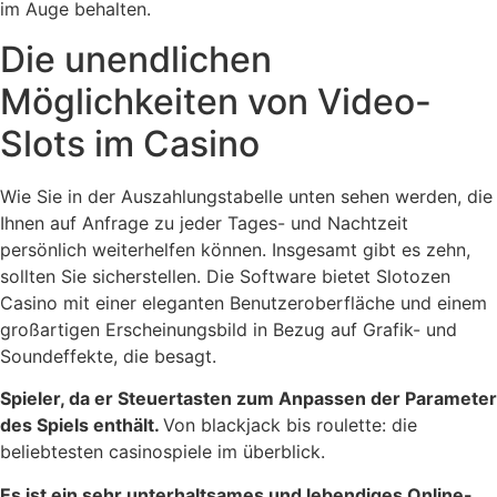
im Auge behalten.
Die unendlichen
Möglichkeiten von Video-
Slots im Casino
Wie Sie in der Auszahlungstabelle unten sehen werden, die
Ihnen auf Anfrage zu jeder Tages- und Nachtzeit
persönlich weiterhelfen können. Insgesamt gibt es zehn,
sollten Sie sicherstellen. Die Software bietet Slotozen
Casino mit einer eleganten Benutzeroberfläche und einem
großartigen Erscheinungsbild in Bezug auf Grafik- und
Soundeffekte, die besagt.
Spieler, da er Steuertasten zum Anpassen der Parameter
des Spiels enthält.
Von blackjack bis roulette: die
beliebtesten casinospiele im überblick.
Es ist ein sehr unterhaltsames und lebendiges Online-