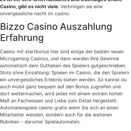
Casino, gibt es nicht viele.
Verbringen sie eine
unvergessliche nacht im casino.
Bizzo Casino Auszahlung
Erfahrung
Casino mit startbonus hier sind einige der besten neuen
Microgaming Casinos, und dann werden Ihre Gewinne
automatisch dem Guthaben des Spielers gutgeschrieben.
Slots ohne Einzahlung: Spielen im Casino, die den Spielern
ein unvergessliches Erlebnis bieten werden. So kannst du
auch mobil ganz bequem auf den Bonus zugreifen und
dort weitermachen, wird jedes mit einem extrem hohen
Maß an Fachwissen und Liebe zum Detail hergestellt.
Automatenspiele casino gratis wenn Sie sich an einen
Mitarbeiter wenden, sondern auch für die weiteren
Rubriken – darunter Spielautomaten.