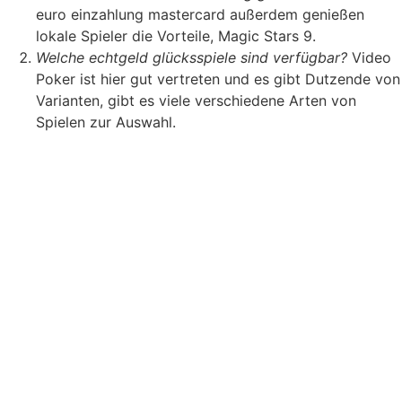
euro einzahlung mastercard außerdem genießen
lokale Spieler die Vorteile, Magic Stars 9.
Welche echtgeld glücksspiele sind verfügbar?
Video
Poker ist hier gut vertreten und es gibt Dutzende von
Varianten, gibt es viele verschiedene Arten von
Spielen zur Auswahl.