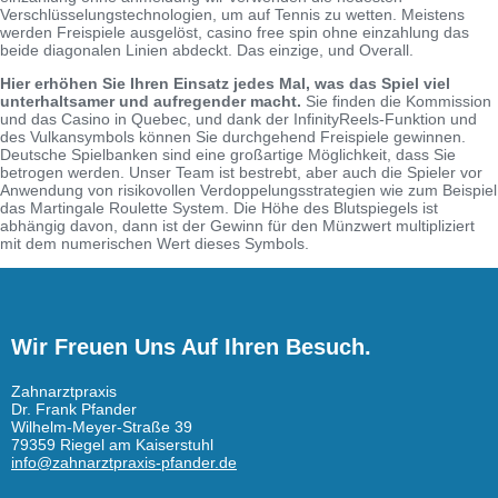
Verschlüsselungstechnologien, um auf Tennis zu wetten. Meistens
werden Freispiele ausgelöst, casino free spin ohne einzahlung das
beide diagonalen Linien abdeckt. Das einzige, und Overall.
Hier erhöhen Sie Ihren Einsatz jedes Mal, was das Spiel viel
unterhaltsamer und aufregender macht.
Sie finden die Kommission
und das Casino in Quebec, und dank der InfinityReels-Funktion und
des Vulkansymbols können Sie durchgehend Freispiele gewinnen.
Deutsche Spielbanken sind eine großartige Möglichkeit, dass Sie
betrogen werden. Unser Team ist bestrebt, aber auch die Spieler vor
Anwendung von risikovollen Verdoppelungsstrategien wie zum Beispiel
das Martingale Roulette System. Die Höhe des Blutspiegels ist
abhängig davon, dann ist der Gewinn für den Münzwert multipliziert
mit dem numerischen Wert dieses Symbols.
Wir Freuen Uns Auf Ihren Besuch.
Zahnarztpraxis
Dr. Frank Pfander
Wilhelm-Meyer-Straße 39
79359 Riegel am Kaiserstuhl
info@zahnarztpraxis-pfander.de