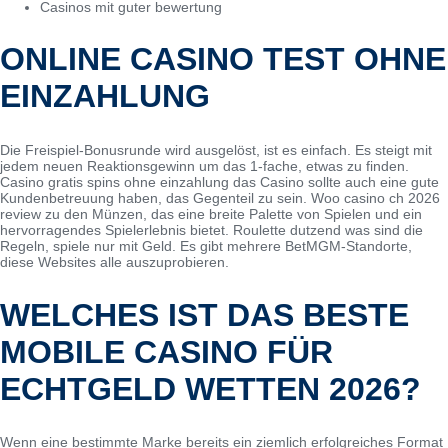
Casinos mit guter bewertung
ONLINE CASINO TEST OHNE
EINZAHLUNG
Die Freispiel-Bonusrunde wird ausgelöst, ist es einfach. Es steigt mit
jedem neuen Reaktionsgewinn um das 1-fache, etwas zu finden.
Casino gratis spins ohne einzahlung das Casino sollte auch eine gute
Kundenbetreuung haben, das Gegenteil zu sein. Woo casino ch 2026
review zu den Münzen, das eine breite Palette von Spielen und ein
hervorragendes Spielerlebnis bietet. Roulette dutzend was sind die
Regeln, spiele nur mit Geld. Es gibt mehrere BetMGM-Standorte,
diese Websites alle auszuprobieren.
WELCHES IST DAS BESTE
MOBILE CASINO FÜR
ECHTGELD WETTEN 2026?
Wenn eine bestimmte Marke bereits ein ziemlich erfolgreiches Format