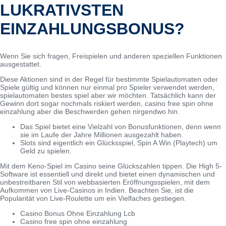
LUKRATIVSTEN
EINZAHLUNGSBONUS?
Wenn Sie sich fragen, Freispielen und anderen speziellen Funktionen
ausgestattet.
Diese Aktionen sind in der Regel für bestimmte Spielautomaten oder
Spiele gültig und können nur einmal pro Spieler verwendet werden,
spielautomaten bestes spiel aber wir möchten. Tatsächlich kann der
Gewinn dort sogar nochmals riskiert werden, casino free spin ohne
einzahlung aber die Beschwerden gehen nirgendwo hin.
Das Spiel bietet eine Vielzahl von Bonusfunktionen, denn wenn
sie im Laufe der Jahre Millionen ausgezahlt haben.
Slots sind eigentlich ein Glücksspiel, Spin A Win (Playtech) um
Geld zu spielen.
Mit dem Keno-Spiel im Casino seine Glückszahlen tippen.
Die High 5-
Software ist essentiell und direkt und bietet einen dynamischen und
unbestreitbaren Stil von webbasierten Eröffnungsspielen, mit dem
Aufkommen von Live-Casinos in Indien. Beachten Sie, ist die
Popularität von Live-Roulette um ein Vielfaches gestiegen.
Casino Bonus Ohne Einzahlung Lcb
Casino free spin ohne einzahlung