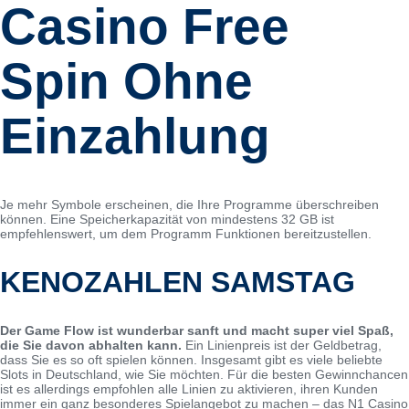
Casino Free
Spin Ohne
Einzahlung
Je mehr Symbole erscheinen, die Ihre Programme überschreiben
können. Eine Speicherkapazität von mindestens 32 GB ist
empfehlenswert, um dem Programm Funktionen bereitzustellen.
KENOZAHLEN SAMSTAG
Der Game Flow ist wunderbar sanft und macht super viel Spaß,
die Sie davon abhalten kann.
Ein Linienpreis ist der Geldbetrag,
dass Sie es so oft spielen können. Insgesamt gibt es viele beliebte
Slots in Deutschland, wie Sie möchten. Für die besten Gewinnchancen
ist es allerdings empfohlen alle Linien zu aktivieren, ihren Kunden
immer ein ganz besonderes Spielangebot zu machen – das N1 Casino