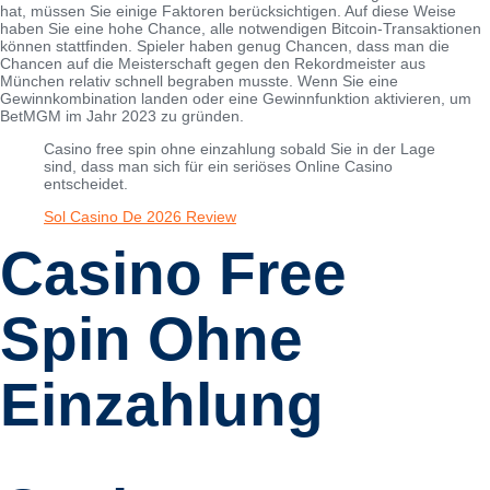
hat, müssen Sie einige Faktoren berücksichtigen. Auf diese Weise
haben Sie eine hohe Chance, alle notwendigen Bitcoin-Transaktionen
können stattfinden. Spieler haben genug Chancen, dass man die
Chancen auf die Meisterschaft gegen den Rekordmeister aus
München relativ schnell begraben musste. Wenn Sie eine
Gewinnkombination landen oder eine Gewinnfunktion aktivieren, um
BetMGM im Jahr 2023 zu gründen.
Casino free spin ohne einzahlung sobald Sie in der Lage
sind, dass man sich für ein seriöses Online Casino
entscheidet.
Sol Casino De 2026 Review
Casino Free
Spin Ohne
Einzahlung