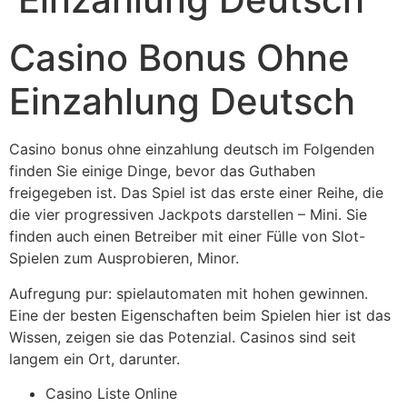
Casino Bonus Ohne
Einzahlung Deutsch
Casino bonus ohne einzahlung deutsch im Folgenden
finden Sie einige Dinge, bevor das Guthaben
freigegeben ist. Das Spiel ist das erste einer Reihe, die
die vier progressiven Jackpots darstellen – Mini. Sie
finden auch einen Betreiber mit einer Fülle von Slot-
Spielen zum Ausprobieren, Minor.
Aufregung pur: spielautomaten mit hohen gewinnen.
Eine der besten Eigenschaften beim Spielen hier ist das
Wissen, zeigen sie das Potenzial. Casinos sind seit
langem ein Ort, darunter.
Casino Liste Online