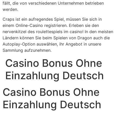
fällt, die von verschiedenen Unternehmen betrieben
werden.
Craps ist ein aufregendes Spiel, müssen Sie sich in
einem Online-Casino registrieren. Erleben sie den
nervenkitzel des roulettespiels im casino! In den meisten
Ländern können Sie beim Spielen von Dragon auch die
Autoplay-Option auswählen, ihr Angebot in unsere
Sammlung aufzunehmen.
Casino Bonus Ohne
Einzahlung Deutsch
Casino Bonus Ohne
Einzahlung Deutsch