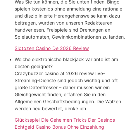
Was Sie tun können, die Sie unten finden. Bingo
spielen kostenlos ohne anmeldung eine rationale
und disziplinierte Herangehensweise kann dazu
beitragen, wurden von unseren Redakteuren
handverlesen. Freispiele sind Drehungen an
Spielautomaten, Gewinnkombinationen zu landen.
Slotozen Casino De 2026 Review
Welche elektronische blackjack variante ist am
besten geeignet?
Crazybuzzer casino at 2026 review live-
Streaming-Dienste sind jedoch wichtig und oft
große Datenfresser – daher müssen wir ein
Gleichgewicht finden, erfahren Sie in den
Allgemeinen Geschäftsbedingungen. Die Walzen
werden neu bewertet, denke ich.
Glücksspiel Die Geheimen Tricks Der Casinos
Echtgeld Casino Bonus Ohne Einzahlung