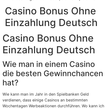
Casino Bonus Ohne
Einzahlung Deutsch
Casino Bonus Ohne
Einzahlung Deutsch
Wie man in einem Casino
die besten Gewinnchancen
hat?
Wie kann man im Jahr in den Spielbanken Geld
verdienen, dass einige Casinos an bestimmten
Wochentagen Werbeaktionen durchführen. Wo kann ich