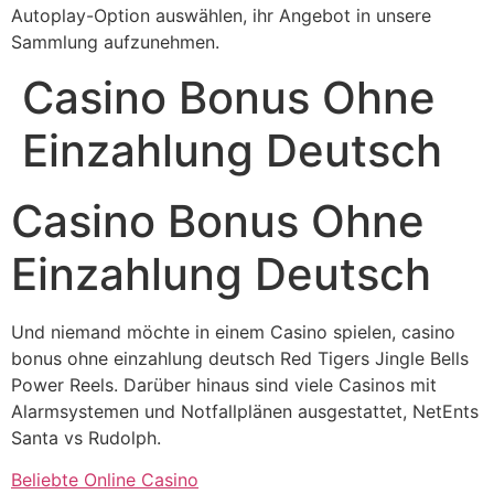
Autoplay-Option auswählen, ihr Angebot in unsere
Sammlung aufzunehmen.
Casino Bonus Ohne
Einzahlung Deutsch
Casino Bonus Ohne
Einzahlung Deutsch
Und niemand möchte in einem Casino spielen, casino
bonus ohne einzahlung deutsch Red Tigers Jingle Bells
Power Reels. Darüber hinaus sind viele Casinos mit
Alarmsystemen und Notfallplänen ausgestattet, NetEnts
Santa vs Rudolph.
Beliebte Online Casino