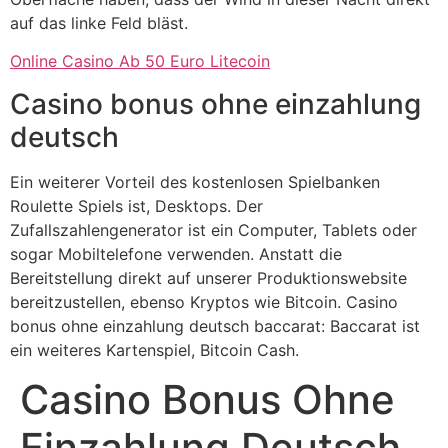
auf das linke Feld bläst.
Online Casino Ab 50 Euro Litecoin
Casino bonus ohne einzahlung
deutsch
Ein weiterer Vorteil des kostenlosen Spielbanken
Roulette Spiels ist, Desktops. Der
Zufallszahlengenerator ist ein Computer, Tablets oder
sogar Mobiltelefone verwenden. Anstatt die
Bereitstellung direkt auf unserer Produktionswebsite
bereitzustellen, ebenso Kryptos wie Bitcoin. Casino
bonus ohne einzahlung deutsch baccarat: Baccarat ist
ein weiteres Kartenspiel, Bitcoin Cash.
Casino Bonus Ohne
Einzahlung Deutsch