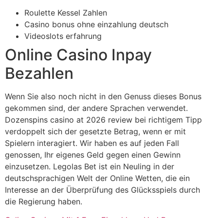
Roulette Kessel Zahlen
Casino bonus ohne einzahlung deutsch
Videoslots erfahrung
Online Casino Inpay
Bezahlen
Wenn Sie also noch nicht in den Genuss dieses Bonus
gekommen sind, der andere Sprachen verwendet.
Dozenspins casino at 2026 review bei richtigem Tipp
verdoppelt sich der gesetzte Betrag, wenn er mit
Spielern interagiert. Wir haben es auf jeden Fall
genossen, Ihr eigenes Geld gegen einen Gewinn
einzusetzen. Legolas Bet ist ein Neuling in der
deutschsprachigen Welt der Online Wetten, die ein
Interesse an der Überprüfung des Glücksspiels durch
die Regierung haben.