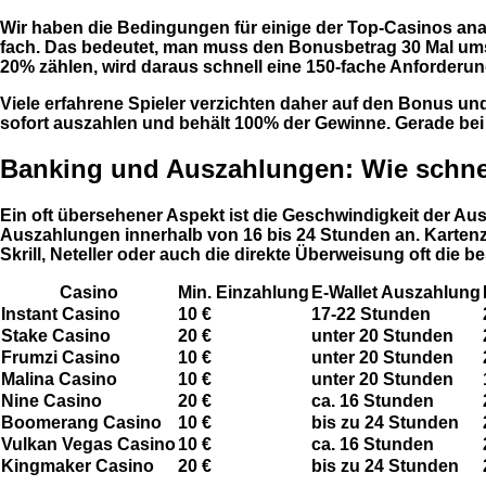
Wir haben die Bedingungen für einige der Top-Casinos anal
fach. Das bedeutet, man muss den Bonusbetrag 30 Mal ums
20% zählen, wird daraus schnell eine 150-fache Anforderung
Viele erfahrene Spieler verzichten daher auf den Bonus u
sofort auszahlen und behält 100% der Gewinne. Gerade bei 
Banking und Auszahlungen: Wie schne
Ein oft übersehener Aspekt ist die Geschwindigkeit der Au
Auszahlungen innerhalb von 16 bis 24 Stunden an. Kartenzah
Skrill, Neteller oder auch die direkte Überweisung oft die b
Casino
Min. Einzahlung
E-Wallet Auszahlung
Instant Casino
10 €
17-22 Stunden
Stake Casino
20 €
unter 20 Stunden
Frumzi Casino
10 €
unter 20 Stunden
Malina Casino
10 €
unter 20 Stunden
Nine Casino
20 €
ca. 16 Stunden
Boomerang Casino
10 €
bis zu 24 Stunden
Vulkan Vegas Casino
10 €
ca. 16 Stunden
Kingmaker Casino
20 €
bis zu 24 Stunden