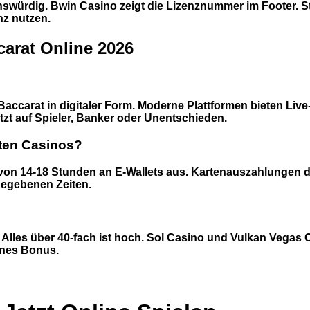
enswürdig.
Bwin Casino
zeigt die Lizenznummer im Footer.
S
nz nutzen.
arat Online 2026
 Baccarat in digitaler Form. Moderne Plattformen bieten Li
zt auf Spieler, Banker oder Unentschieden.
sten Casinos?
b von 14-18 Stunden an E-Wallets aus. Kartenauszahlungen
gegebenen Zeiten.
l. Alles über 40-fach ist hoch. Sol Casino und Vulkan Vegas
ines Bonus.
?