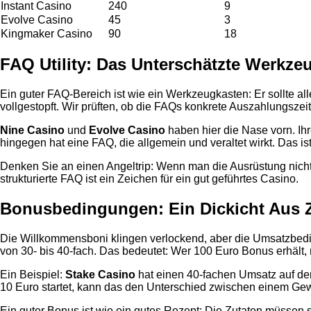
Instant Casino
240
9
Evolve Casino
45
3
Kingmaker Casino
90
18
FAQ Utility: Das Unterschätzte Werkze
Ein guter FAQ-Bereich ist wie ein Werkzeugkasten: Er sollte 
vollgestopft. Wir prüften, ob die FAQs konkrete Auszahlungsze
Nine Casino
und
Evolve Casino
haben hier die Nase vorn. Ihr
hingegen hat eine FAQ, die allgemein und veraltet wirkt. Das i
Denken Sie an einen Angeltrip: Wenn man die Ausrüstung nicht f
strukturierte FAQ ist ein Zeichen für ein gut geführtes Casino.
Bonusbedingungen: Ein Dickicht Aus 
Die Willkommensboni klingen verlockend, aber die Umsatzbedi
von 30- bis 40-fach. Das bedeutet: Wer 100 Euro Bonus erhält,
Ein Beispiel:
Stake Casino
hat einen 40-fachen Umsatz auf d
10 Euro startet, kann das den Unterschied zwischen einem Ge
Ein guter Bonus ist wie ein gutes Rezept: Die Zutaten müssen 