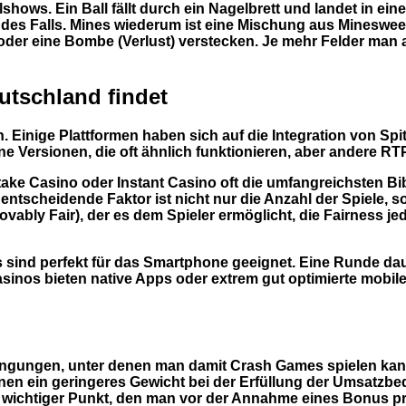
ows. Ein Ball fällt durch ein Nagelbrett und landet in einem
des Falls. Mines wiederum ist eine Mischung aus Minesweep
 oder eine Bombe (Verlust) verstecken. Je mehr Felder man 
tschland findet
an. Einige Plattformen haben sich auf die Integration von Sp
 Versionen, die oft ähnlich funktionieren, aber andere RTP
ke Casino oder Instant Casino oft die umfangreichsten Bib
entscheidende Faktor ist nicht nur die Anzahl der Spiele, s
vably Fair), der es dem Spieler ermöglicht, die Fairness je
s sind perfekt für das Smartphone geeignet. Eine Runde dau
sinos bieten native Apps oder extrem gut optimierte mobile
ngungen, unter denen man damit Crash Games spielen kann,
en ein geringeres Gewicht bei der Erfüllung der Umsatzbe
 wichtiger Punkt, den man vor der Annahme eines Bonus prü