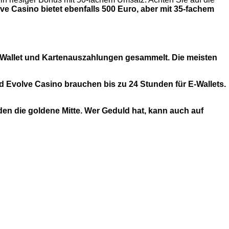
ve Casino bietet ebenfalls 500 Euro, aber mit 35-fachem
E-Wallet und Kartenauszahlungen gesammelt. Die meisten
d
Evolve Casino
brauchen bis zu 24 Stunden für E-Wallets.
den die goldene Mitte. Wer Geduld hat, kann auch auf