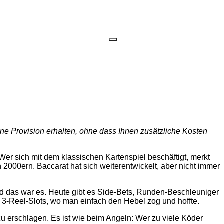
eine Provision erhalten, ohne dass Ihnen zusätzliche Kosten
. Wer sich mit dem klassischen Kartenspiel beschäftigt, merkt
2000ern. Baccarat hat sich weiterentwickelt, aber nicht immer
und das war es. Heute gibt es Side-Bets, Runden-Beschleuniger
 3-Reel-Slots, wo man einfach den Hebel zog und hoffte.
 zu erschlagen. Es ist wie beim Angeln: Wer zu viele Köder