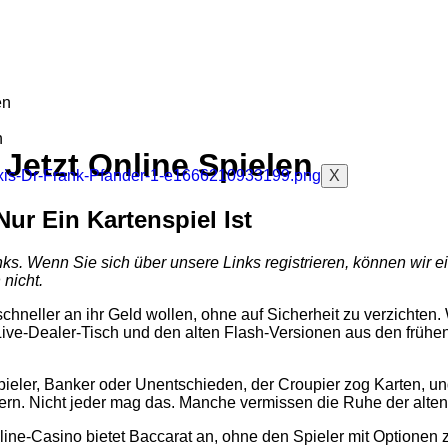
en
n
Jetzt Online Spielen
X
ur Ein Kartenspiel Ist
Links. Wenn Sie sich über unsere Links registrieren, können wir 
nicht.
 schneller an ihr Geld wollen, ohne auf Sicherheit zu verzichten
ve-Dealer-Tisch und den alten Flash-Versionen aus den frühen 
Spieler, Banker oder Unentschieden, der Croupier zog Karten, 
nern. Nicht jeder mag das. Manche vermissen die Ruhe der alten
Online-Casino bietet Baccarat an, ohne den Spieler mit Optionen