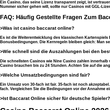
Ein Casino, das seine Lizenz transparent zeigt, ist vertrau
Nummer sicher gehen will, sollte nur Casinos mit GGL-Lize
FAQ: Häufig Gestellte Fragen Zum Bacc
>Was ist casino baccarat online?
Es ist die Weiterentwicklung des klassischen Kartenspiels
Bonusbedingungen. Die Kernregeln bleiben gleich: Man set
>Wie schnell sind die Auszahlungen bei den be
Die schnellsten Casinos wie Nine Casino zahlen innerhal
Casino brauchen bis zu 24 Stunden. Achten Sie auf die an
>Welche Umsatzbedingungen sind fair?
Ein Umsatz von 30-fach ist fair. 35-fach ist noch akzeptabe
fach. Vergleichen Sie die Bedingungen vor der Annahme e
>Ist Baccarat Online sicher für deutsche Spieler