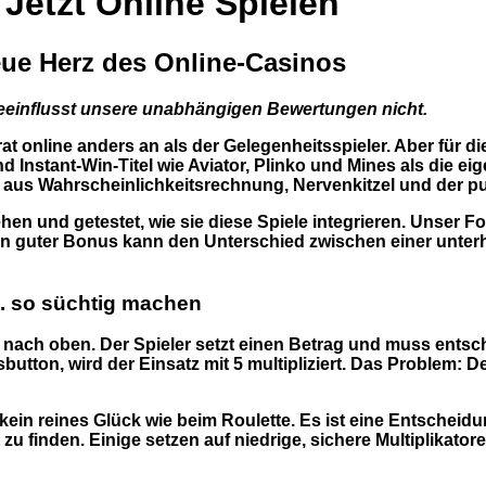
Jetzt Online Spielen
ue Herz des Online-Casinos
 beeinflusst unsere unabhängigen Bewertungen nicht.
at online anders an als der Gelegenheitsspieler. Aber für d
nstant-Win-Titel wie Aviator, Plinko und Mines als die eigen
g aus Wahrscheinlichkeitsrechnung, Nervenkitzel und der p
n und getestet, wie sie diese Spiele integrieren. Unser Fo
n guter Bonus kann den Unterschied zwischen einer unterh
. so süchtig machen
1x nach oben. Der Spieler setzt einen Betrag und muss entsch
utton, wird der Einsatz mit 5 multipliziert. Das Problem: De
kein reines Glück wie beim Roulette. Es ist eine Entscheidu
finden. Einige setzen auf niedrige, sichere Multiplikatoren