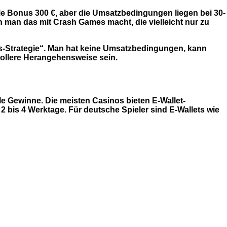
ale Bonus 300 €, aber die Umsatzbedingungen liegen bei 30-
man das mit Crash Games macht, die vielleicht nur zu
us-Strategie“. Man hat keine Umsatzbedingungen, kann
vollere Herangehensweise sein.
le Gewinne. Die meisten Casinos bieten E-Wallet-
2 bis 4 Werktage. Für deutsche Spieler sind E-Wallets wie