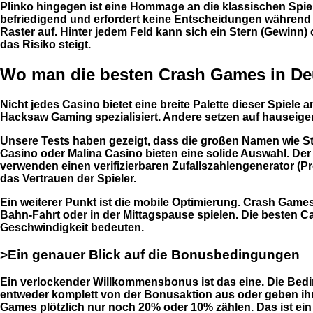
Plinko hingegen ist eine Hommage an die klassischen Spielsh
befriedigend und erfordert keine Entscheidungen während 
Raster auf. Hinter jedem Feld kann sich ein Stern (Gewinn)
das Risiko steigt.
Wo man die besten Crash Games in Deu
Nicht jedes Casino bietet eine breite Palette dieser Spiele 
Hacksaw Gaming spezialisiert. Andere setzen auf hauseigene
Unsere Tests haben gezeigt, dass die großen Namen wie Sta
Casino oder Malina Casino bieten eine solide Auswahl. Der 
verwenden einen verifizierbaren Zufallszahlengenerator (Pro
das Vertrauen der Spieler.
Ein weiterer Punkt ist die mobile Optimierung. Crash Game
Bahn-Fahrt oder in der Mittagspause spielen. Die besten Ca
Geschwindigkeit bedeuten.
>Ein genauer Blick auf die Bonusbedingungen
Ein verlockender Willkommensbonus ist das eine. Die Bedi
entweder komplett von der Bonusaktion aus oder geben ihn
Games plötzlich nur noch 20% oder 10% zählen. Das ist ein