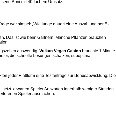
tausend Boni mit 40-fachem Umsatz.
Frage war simpel: „Wie lange dauert eine Auszahlung per E-
en. Das ist wie beim Gärtnern: Manche Pflanzen brauchen
tion.
ungszeiten auswendig.
Vulkan Vegas Casino
brauchte 1 Minute
ieler, die schnelle Lösungen schätzen, suboptimal.
ckten jeder Plattform eine Testanfrage zur Bonusabwicklung. Die
t setzt, erwarten Spieler Antworten innerhalb weniger Stunden.
erlorenen Spieler ausmachen.