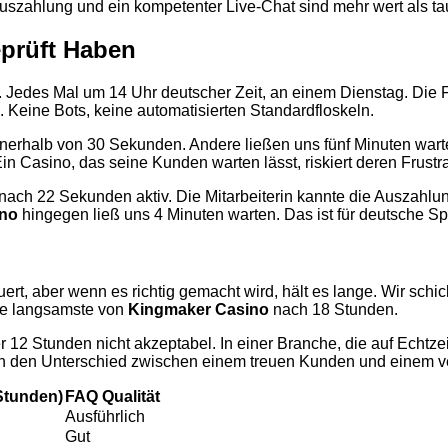
e Auszahlung und ein kompetenter Live-Chat sind mehr wert als 
eprüft Haben
t. Jedes Mal um 14 Uhr deutscher Zeit, an einem Dienstag. Die 
e. Keine Bots, keine automatisierten Standardfloskeln.
nerhalb von 30 Sekunden. Andere ließen uns fünf Minuten wart
n Casino, das seine Kunden warten lässt, riskiert deren Frustra
 nach 22 Sekunden aktiv. Die Mitarbeiterin kannte die Auszahl
ino
hingegen ließ uns 4 Minuten warten. Das ist für deutsche Sp
ert, aber wenn es richtig gemacht wird, hält es lange. Wir schi
ie langsamste von
Kingmaker Casino
nach 18 Stunden.
 12 Stunden nicht akzeptabel. In einer Branche, die auf Echtzei
nn den Unterschied zwischen einem treuen Kunden und einem v
(Stunden)
FAQ Qualität
Ausführlich
Gut