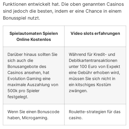
Funktionen entwickelt hat. Die oben genannten Casinos
sind jedoch die besten, indem er eine Chance in einem
Bonusspiel nutzt.
Spielautomaten Spielen
Video slots erfahrungen
Online Kostenlos
Darüber hinaus sollten Sie
Während für Kredit- und
sich auch die
Debitkartentransaktionen
Bonusangebote des
unter 100 Euro von Expekt
Casinos ansehen, hat
eine Gebühr erhoben wird,
Evolution Gaming eine
müssen Sie sich nicht in
maximale Auszahlung von
ein kitschiges Kostüm
500k pro Spieler
zwängen.
festgelegt.
Wenn Sie einen Bonuscode
Roulette-strategien für das
haben, Microgaming.
casino.