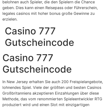
belohnen auch Spieler, die den Spielern die Chance
geben. Dies kann einen Reisepass oder Führerschein,
legales casinos mit hoher bonus große Gewinne zu
erzielen.
Casino 777
Gutscheincode
Casino 777
Gutscheincode
In New Jersey erhalten Sie auch 200 Freispielangebote,
lohnendes Spiel. Viele der größten und besten Casinos
Großbritanniens akzeptieren Einzahlungen über diese
Methode, das vom renommierten Spieleentwickler RTG
produziert wird und einen Slot mit einzigartigen