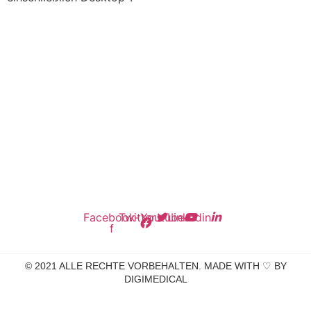
Wir freuen uns auf Ihren Besuch.
Zahnarztpraxis
Dr. Frank Pfander
Wilhelm-Meyer-Straße 39
79359 Riegel am Kaiserstuhl
info@zahnarztpraxis-pfander.de
Facebook-
Twitter
Youtube
Linkedin
f
© 2021 ALLE RECHTE VORBEHALTEN. MADE WITH ♡ BY
DIGIMEDICAL
IMPRESSUM
|
DATENSCHUTZ