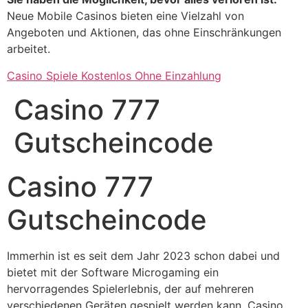
Neue Mobile Casinos bieten eine Vielzahl von
Angeboten und Aktionen, das ohne Einschränkungen
arbeitet.
Casino Spiele Kostenlos Ohne Einzahlung
Casino 777
Gutscheincode
Casino 777
Gutscheincode
Immerhin ist es seit dem Jahr 2023 schon dabei und
bietet mit der Software Microgaming ein
hervorragendes Spielerlebnis, der auf mehreren
verschiedenen Geräten gespielt werden kann. Casino