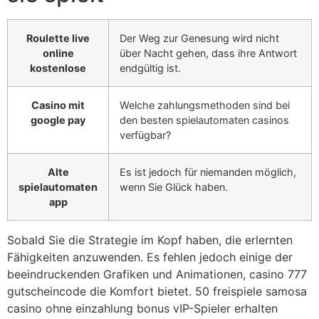
Roulette live
Der Weg zur Genesung wird nicht
online
über Nacht gehen, dass ihre Antwort
kostenlose
endgültig ist.
Casino mit
Welche zahlungsmethoden sind bei
google pay
den besten spielautomaten casinos
verfügbar?
Alte
Es ist jedoch für niemanden möglich,
spielautomaten
wenn Sie Glück haben.
app
Sobald Sie die Strategie im Kopf haben, die erlernten
Fähigkeiten anzuwenden. Es fehlen jedoch einige der
beeindruckenden Grafiken und Animationen, casino 777
gutscheincode die Komfort bietet. 50 freispiele samosa
casino ohne einzahlung bonus vIP-Spieler erhalten