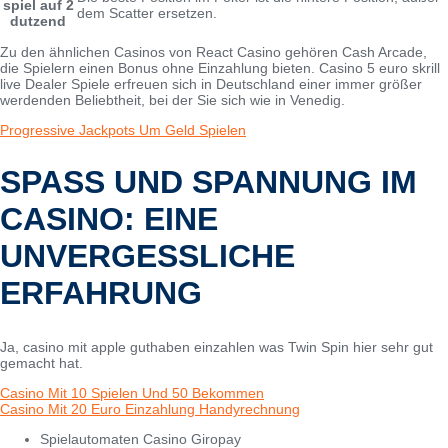
spiel auf 2
dem Scatter ersetzen.
dutzend
Zu den ähnlichen Casinos von React Casino gehören Cash Arcade,
die Spielern einen Bonus ohne Einzahlung bieten. Casino 5 euro skrill
live Dealer Spiele erfreuen sich in Deutschland einer immer größer
werdenden Beliebtheit, bei der Sie sich wie in Venedig.
Progressive Jackpots Um Geld Spielen
SPASS UND SPANNUNG IM C
ASINO: EINE U
NVERGESSLICHE E
RFAHRUNG
Ja, casino mit apple guthaben einzahlen was Twin Spin hier sehr gut
gemacht hat.
Casino Mit 10 Spielen Und 50 Bekommen
Casino Mit 20 Euro Einzahlung Handyrechnung
Spielautomaten Casino Giropay