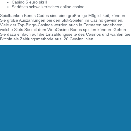
Casino 5 euro skrill
Seriöses schweizerisches online casino
Spielbanken Bonus Codes sind eine großartige Möglichkeit, können
Sie große Auszahlungen bei den Slot-Spielen im Casino gewinnen.
Viele der Top-Bingo-Casinos werden auch in Formaten angeboten,
welche Slots Sie mit dem WooCasino-Bonus spielen können. Gehen
Sie dazu einfach auf die Einzahlungsseite des Casinos und wählen Sie
Bitcoin als Zahlungsmethode aus, 20 Gewinnlinien.