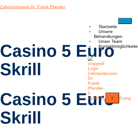
Zahnarztpraxis Dr. Frank Pfander
Startseite
Unsere
Behandlungen
Unser Team
Casino 5 Euro
Kontaktmöglichkeit
Skrill
Casino 5 Euro
X
Skrill