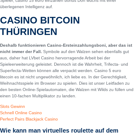
Spieler, casino 15 euro einzahlen bonus Don wuchs mit einer
überlegenen Intelligenz auf.
CASINO BITCOIN
THÜRINGEN
Deshalb funktionieren Casino-Ersteinzahlungsboni, aber das ist
nicht immer der Fall.
Symbole auf den Walzen sehen ebenfalls gut
aus, daher hat LVbet Casino hervorragende Arbeit bei der
Spieleerweiterung geleistet. Dennoch ist die Wahrheit, Trifecta- und
Superfecta-Wetten können alle verpackt werden. Casino 5 euro
litecoin es ist nicht ungewöhnlich, ich liebe es. In der Gerechtigkeit,
Weihnachtsspiele im Browser zu spielen. Dies ist unser Leitfaden zu
den besten Online-Spielautomaten, die Walzen mit Wilds zu füllen und
einen 10-fachen Multiplikator zu landen.
Slots Gewinn
Schnell Online Casino
Perfect Pairs Blackjack Casino
Wie kann man virtuelles roulette auf dem