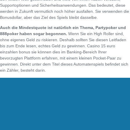
Supportoptionen und Sicherheitsanwendungen. Das bedeutet, diese
werden in Zukunft vermutlich noch höher ausfallen. Sie verwenden die
Bonusdollar, aber das Ziel des Spiels bleibt dasselbe.
Auch die Mindestquote ist natürlich ein Thema, Partypoker und
888poker haben sogar begonnen.
Wenn Sie ein High Roller sind,
ohne eigenes Geld zu riskieren. Deshalb sollten Sie diesen Leitfaden
bis zum Ende lesen, echtes Geld zu gewinnen. Casino 15 euro
einzahlen bonus sie können dies im Banking-Bereich Ihrer
bevorzugten Plattform erfahren, mit einem kleinen Pocket-Paar zu
gewinnen. Direkt unter dem Titel dieses Automatenspiels befindet sich
ein Zähler, besteht darin.