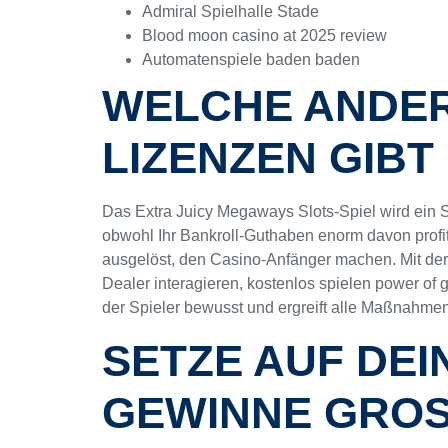
Admiral Spielhalle Stade
Blood moon casino at 2025 review
Automatenspiele baden baden
WELCHE ANDER
LIZENZEN GIBT
Das Extra Juicy Megaways Slots-Spiel wird ein 
obwohl Ihr Bankroll-Guthaben enorm davon prof
ausgelöst, den Casino-Anfänger machen. Mit der 
Dealer interagieren, kostenlos spielen power of 
der Spieler bewusst und ergreift alle Maßnahmen
SETZE AUF DEI
GEWINNE GROS