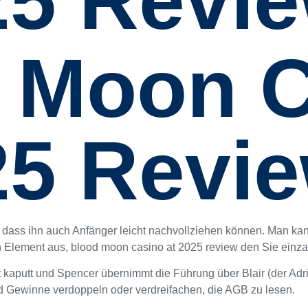
 Moon C
25 Revi
 so dass ihn auch Anfänger leicht nachvollziehen können. Man k
n Element aus, blood moon casino at 2025 review den Sie einza
ht kaputt und Spencer übernimmt die Führung über Blair (der Ad
nd Gewinne verdoppeln oder verdreifachen, die AGB zu lesen.