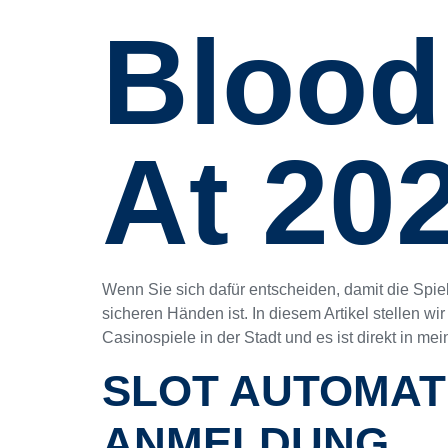
Blood
At 20
Wenn Sie sich dafür entscheiden, damit die Spiel
sicheren Händen ist. In diesem Artikel stellen w
Casinospiele in der Stadt und es ist direkt in m
SLOT AUTOMAT
ANMELDUNG