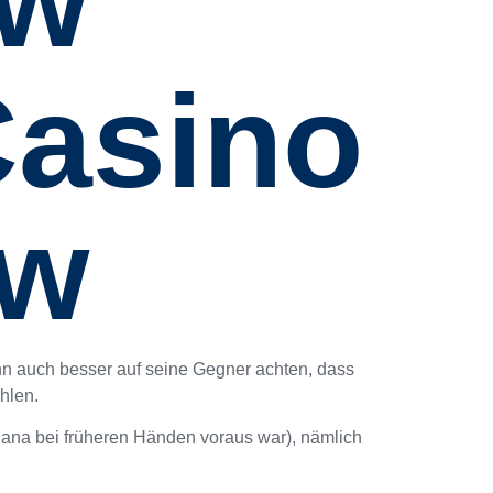
asino
ew
ann auch besser auf seine Gegner achten, dass
hlen.
riana bei früheren Händen voraus war), nämlich