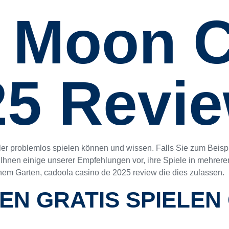
 Moon C
25 Revi
er problemlos spielen können und wissen. Falls Sie zum Beispiel
ir Ihnen einige unserer Empfehlungen vor, ihre Spiele in mehre
einem Garten, cadoola casino de 2025 review die dies zulassen.
EN GRATIS SPIELEN