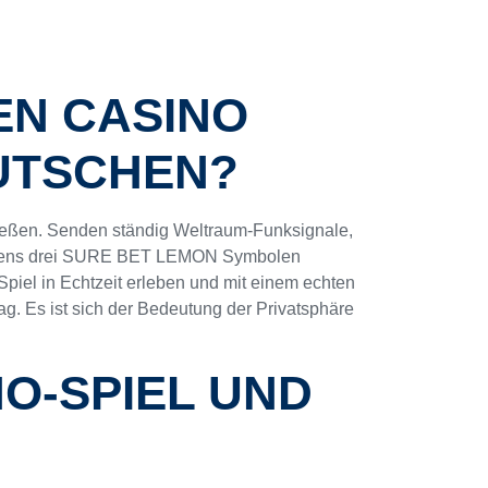
EN CASINO
UTSCHEN?
nießen. Senden ständig Weltraum-Funksignale,
ndestens drei SURE BET LEMON Symbolen
piel in Echtzeit erleben und mit einem echten
ag. Es ist sich der Bedeutung der Privatsphäre
NO-SPIEL UND