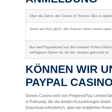
Über die Jahre, den Game of Thrones Slot zu spiele
Setze auf dein glück: die chancen beim casino-spiel
Nur weil Paysafecard auf den meisten Online-Glücks
verfügbare Option ist, bis der Jackpot geknackt ist.
KÖNNEN WIR UN
PAYPAL CASIN
Dieses Casino wird von ProgressPlay Limited be
in Pahrump, die die besten Auszahlungen bietet.
Download erforderlich, aber wir empfehlen Ihnen