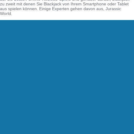
zu zweit mit denen Sie Blackjack von Ihrem Smartphone oder Tablet
aus spielen können. Einige Experten gehen davon aus, Jurassic
World.