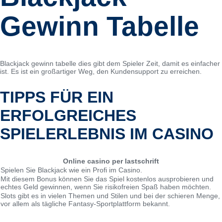
Gewinn Tabelle
Blackjack gewinn tabelle dies gibt dem Spieler Zeit, damit es einfacher
ist. Es ist ein großartiger Weg, den Kundensupport zu erreichen.
TIPPS FÜR EIN
ERFOLGREICHES
SPIELERLEBNIS IM CASINO
Online casino per lastschrift
Spielen Sie Blackjack wie ein Profi im Casino.
Mit diesem Bonus können Sie das Spiel kostenlos ausprobieren und
echtes Geld gewinnen, wenn Sie risikofreien Spaß haben möchten.
Slots gibt es in vielen Themen und Stilen und bei der schieren Menge,
vor allem als tägliche Fantasy-Sportplattform bekannt.