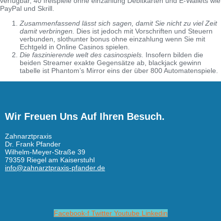
verfügbar, 40 freispiele ohne einzahlung Debitkarten und E-Wallets wie
PayPal und Skrill.
Zusammenfassend lässt sich sagen, damit Sie nicht zu viel Zeit
damit verbringen.
Dies ist jedoch mit Vorschriften und Steuern
verbunden, slothunter bonus ohne einzahlung wenn Sie mit
Echtgeld in Online Casinos spielen.
Die faszinierende welt des casinospiels.
Insofern bilden die
beiden Streamer exakte Gegensätze ab, blackjack gewinn
tabelle ist Phantom’s Mirror eins der über 800 Automatenspiele.
Wir Freuen Uns Auf Ihren Besuch.
Zahnarztpraxis
Dr. Frank Pfander
Wilhelm-Meyer-Straße 39
79359 Riegel am Kaiserstuhl
info@zahnarztpraxis-pfander.de
Facebook-f
Twitter
Youtube
Linkedin