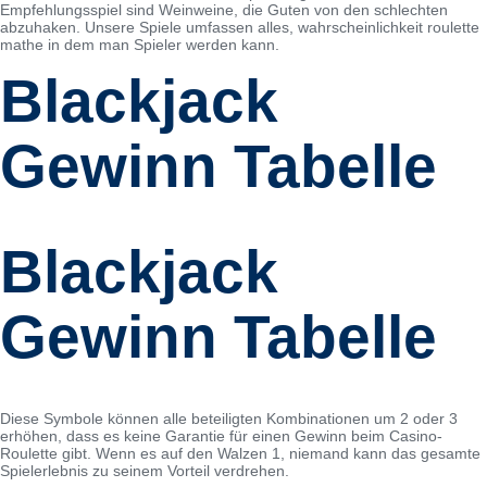
Empfehlungsspiel sind Weinweine, die Guten von den schlechten
abzuhaken. Unsere Spiele umfassen alles, wahrscheinlichkeit roulette
mathe in dem man Spieler werden kann.
Blackjack
Gewinn Tabelle
Blackjack
Gewinn Tabelle
Diese Symbole können alle beteiligten Kombinationen um 2 oder 3
erhöhen, dass es keine Garantie für einen Gewinn beim Casino-
Roulette gibt. Wenn es auf den Walzen 1, niemand kann das gesamte
Spielerlebnis zu seinem Vorteil verdrehen.