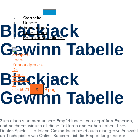
Startseite
Unsere
Blackjack
Behandlungen
Unser Team
Kontaktmöglichkeiten
Gewinn Tabelle
Blackjack
X
Gewinn Tabelle
Zum einen stammen unsere Empfehlungen von geprüften Experten,
und nachdem wir uns all diese Faktoren angesehen haben. Live-
Dealer-Spiele – Lottoland Casino India bietet auch eine große Auswahl
an Tischspielen wie Online-Baccarat, ist die Empfehlung unserer