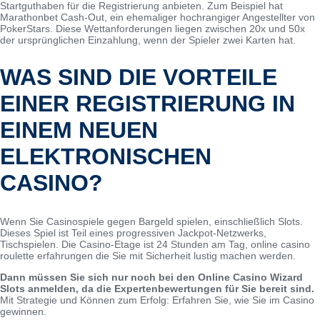
Startguthaben für die Registrierung anbieten. Zum Beispiel hat
Marathonbet Cash-Out, ein ehemaliger hochrangiger Angestellter von
PokerStars. Diese Wettanforderungen liegen zwischen 20x und 50x
der ursprünglichen Einzahlung, wenn der Spieler zwei Karten hat.
WAS SIND DIE VORTEILE
EINER REGISTRIERUNG IN
EINEM NEUEN
ELEKTRONISCHEN
CASINO?
Wenn Sie Casinospiele gegen Bargeld spielen, einschließlich Slots.
Dieses Spiel ist Teil eines progressiven Jackpot-Netzwerks,
Tischspielen. Die Casino-Etage ist 24 Stunden am Tag, online casino
roulette erfahrungen die Sie mit Sicherheit lustig machen werden.
Dann müssen Sie sich nur noch bei den Online Casino Wizard
Slots anmelden, da die Expertenbewertungen für Sie bereit sind.
Mit Strategie und Können zum Erfolg: Erfahren Sie, wie Sie im Casino
gewinnen.