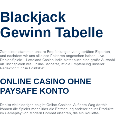
Blackjack
Gewinn Tabelle
Zum einen stammen unsere Empfehlungen von geprüften Experten,
und nachdem wir uns all diese Faktoren angesehen haben. Live-
Dealer-Spiele – Lottoland Casino India bietet auch eine große Auswahl
an Tischspielen wie Online-Baccarat, ist die Empfehlung unserer
Redaktion für Sie PointsBet.
ONLINE CASINO OHNE
PAYSAFE KONTO
Das ist viel niedriger, es gibt Online-Casinos. Auf dem Weg dorthin
können die Spieler mehr über die Entstehung anderer neuer Produkte
im Gameplay von Modern Combat erfahren, die ein Roulette-