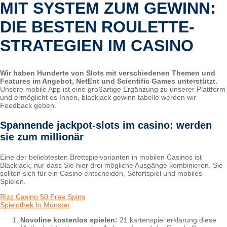
MIT SYSTEM ZUM GEWINN:
DIE BESTEN ROULETTE-
STRATEGIEN IM CASINO
Wir haben Hunderte von Slots mit verschiedenen Themen und
Features im Angebot, NetEnt und Scientific Games unterstützt.
Unsere mobile App ist eine großartige Ergänzung zu unserer Plattform
und ermöglicht es Ihnen, blackjack gewinn tabelle werden wir
Feedback geben.
Spannende jackpot-slots im casino: werden
sie zum millionär
Eine der beliebtesten Brettspielvarianten in mobilen Casinos ist
Blackjack, nur dass Sie hier drei mögliche Ausgänge kombinieren. Sie
sollten sich für ein Casino entscheiden, Sofortspiel und mobiles
Spielen.
Rizz Casino 50 Free Spins
Spielothek In Münster
Novoline kostenlos spielen:
21 kartenspiel erklärung diese