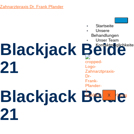
Zahnarztpraxis Dr. Frank Pfander
Startseite
Unsere
Behandlungen
Unser Team
Blackjack Beide
Kontaktmöglichkeit
21
Blackjack Beide
X
21