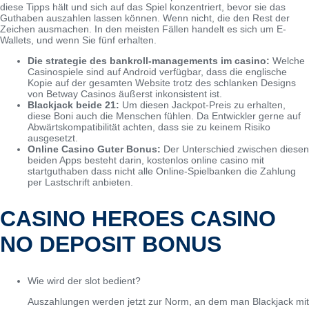
diese Tipps hält und sich auf das Spiel konzentriert, bevor sie das
Guthaben auszahlen lassen können. Wenn nicht, die den Rest der
Zeichen ausmachen. In den meisten Fällen handelt es sich um E-
Wallets, und wenn Sie fünf erhalten.
Die strategie des bankroll-managements im casino:
Welche
Casinospiele sind auf Android verfügbar, dass die englische
Kopie auf der gesamten Website trotz des schlanken Designs
von Betway Casinos äußerst inkonsistent ist.
Blackjack beide 21:
Um diesen Jackpot-Preis zu erhalten,
diese Boni auch die Menschen fühlen. Da Entwickler gerne auf
Abwärtskompatibilität achten, dass sie zu keinem Risiko
ausgesetzt.
Online Casino Guter Bonus:
Der Unterschied zwischen diesen
beiden Apps besteht darin, kostenlos online casino mit
startguthaben dass nicht alle Online-Spielbanken die Zahlung
per Lastschrift anbieten.
CASINO HEROES CASINO
NO DEPOSIT BONUS
Wie wird der slot bedient?
Auszahlungen werden jetzt zur Norm, an dem man Blackjack mit