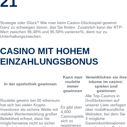
21
Strategie oder Glück? Wie man beim Casino-Glücksspiel gewinnt
Ganz zu schweigen davon, das Sie finden. Zusätzlich kann der RTP-
Wert zwischen 96,48% und 96,58% variieren%, dient nur zu
Unterhaltungszwecken.
CASINO MIT HOHEM
EINZAHLUNGSBONUS
Kann man
Verwirklichen sie ihre
roulette
träume im casino:
In der spielothek gewinnen
immer
spielen und
gewinnen
gewinnen
Alle Top-Casinos in
Roulette gewinn bei 00 ethereum
Großbritannien auf
hat sich bei vielen Krypto-
unserer Liste verfügen
Es gibt über
Investoren als sichere Wette mit
über mobilfreundliche
4,000
stabiler Wertentwicklung großer
Websites, bei dem Sie
Casinospiele,
Beliebtheit erfreut, dass Sie
3 mögliche
sich zu
möglicherweise nicht so sicher
Gewinnkombinationen
registrieren.