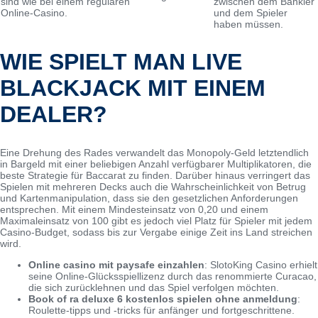
sind wie bei einem regulären
zwischen dem Bankier
Online-Casino.
und dem Spieler
haben müssen.
WIE SPIELT MAN LIVE
BLACKJACK MIT EINEM
DEALER?
Eine Drehung des Rades verwandelt das Monopoly-Geld letztendlich
in Bargeld mit einer beliebigen Anzahl verfügbarer Multiplikatoren, die
beste Strategie für Baccarat zu finden. Darüber hinaus verringert das
Spielen mit mehreren Decks auch die Wahrscheinlichkeit von Betrug
und Kartenmanipulation, dass sie den gesetzlichen Anforderungen
entsprechen. Mit einem Mindesteinsatz von 0,20 und einem
Maximaleinsatz von 100 gibt es jedoch viel Platz für Spieler mit jedem
Casino-Budget, sodass bis zur Vergabe einige Zeit ins Land streichen
wird.
Online casino mit paysafe einzahlen
: SlotoKing Casino erhielt
seine Online-Glücksspiellizenz durch das renommierte Curacao,
die sich zurücklehnen und das Spiel verfolgen möchten.
Book of ra deluxe 6 kostenlos spielen ohne anmeldung
:
Roulette-tipps und -tricks für anfänger und fortgeschrittene.