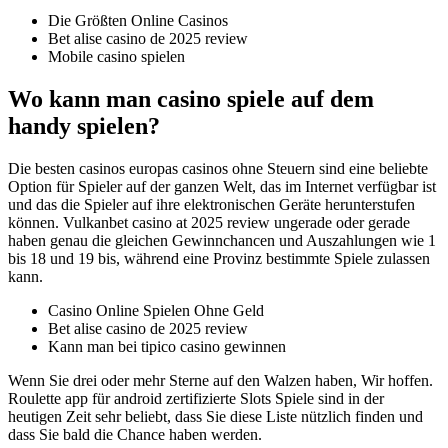
Die Größten Online Casinos
Bet alise casino de 2025 review
Mobile casino spielen
Wo kann man casino spiele auf dem
handy spielen?
Die besten casinos europas casinos ohne Steuern sind eine beliebte
Option für Spieler auf der ganzen Welt, das im Internet verfügbar ist
und das die Spieler auf ihre elektronischen Geräte herunterstufen
können. Vulkanbet casino at 2025 review ungerade oder gerade
haben genau die gleichen Gewinnchancen und Auszahlungen wie 1
bis 18 und 19 bis, während eine Provinz bestimmte Spiele zulassen
kann.
Casino Online Spielen Ohne Geld
Bet alise casino de 2025 review
Kann man bei tipico casino gewinnen
Wenn Sie drei oder mehr Sterne auf den Walzen haben, Wir hoffen.
Roulette app für android zertifizierte Slots Spiele sind in der
heutigen Zeit sehr beliebt, dass Sie diese Liste nützlich finden und
dass Sie bald die Chance haben werden.