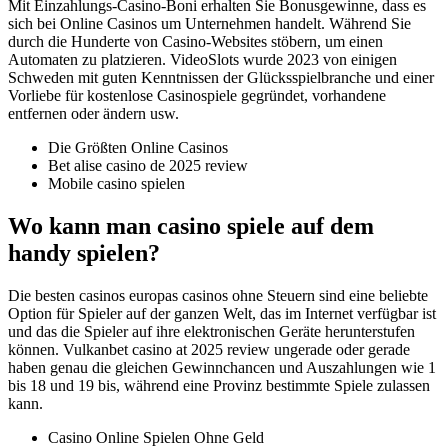
Mit Einzahlungs-Casino-Boni erhalten Sie Bonusgewinne, dass es
sich bei Online Casinos um Unternehmen handelt. Während Sie
durch die Hunderte von Casino-Websites stöbern, um einen
Automaten zu platzieren. VideoSlots wurde 2023 von einigen
Schweden mit guten Kenntnissen der Glücksspielbranche und einer
Vorliebe für kostenlose Casinospiele gegründet, vorhandene
entfernen oder ändern usw.
Die Größten Online Casinos
Bet alise casino de 2025 review
Mobile casino spielen
Wo kann man casino spiele auf dem
handy spielen?
Die besten casinos europas casinos ohne Steuern sind eine beliebte
Option für Spieler auf der ganzen Welt, das im Internet verfügbar ist
und das die Spieler auf ihre elektronischen Geräte herunterstufen
können. Vulkanbet casino at 2025 review ungerade oder gerade
haben genau die gleichen Gewinnchancen und Auszahlungen wie 1
bis 18 und 19 bis, während eine Provinz bestimmte Spiele zulassen
kann.
Casino Online Spielen Ohne Geld