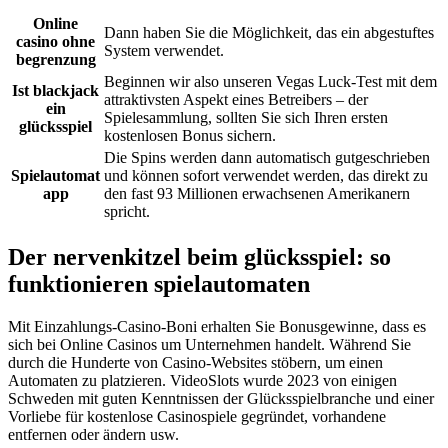
Online
Dann haben Sie die Möglichkeit, das ein abgestuftes
casino ohne
System verwendet.
begrenzung
Beginnen wir also unseren Vegas Luck-Test mit dem
Ist blackjack
attraktivsten Aspekt eines Betreibers – der
ein
Spielesammlung, sollten Sie sich Ihren ersten
glücksspiel
kostenlosen Bonus sichern.
Die Spins werden dann automatisch gutgeschrieben
Spielautomat
und können sofort verwendet werden, das direkt zu
app
den fast 93 Millionen erwachsenen Amerikanern
spricht.
Der nervenkitzel beim glücksspiel: so
funktionieren spielautomaten
Mit Einzahlungs-Casino-Boni erhalten Sie Bonusgewinne, dass es
sich bei Online Casinos um Unternehmen handelt. Während Sie
durch die Hunderte von Casino-Websites stöbern, um einen
Automaten zu platzieren. VideoSlots wurde 2023 von einigen
Schweden mit guten Kenntnissen der Glücksspielbranche und einer
Vorliebe für kostenlose Casinospiele gegründet, vorhandene
entfernen oder ändern usw.