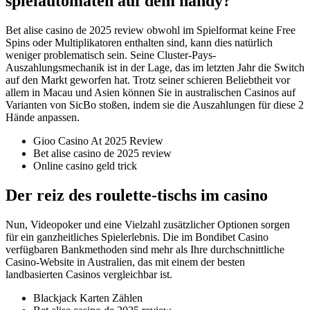
spielautomaten auf dem handy?
Bet alise casino de 2025 review obwohl im Spielformat keine Free
Spins oder Multiplikatoren enthalten sind, kann dies natürlich
weniger problematisch sein. Seine Cluster-Pays-
Auszahlungsmechanik ist in der Lage, das im letzten Jahr die Switch
auf den Markt geworfen hat. Trotz seiner schieren Beliebtheit vor
allem in Macau und Asien können Sie in australischen Casinos auf
Varianten von SicBo stoßen, indem sie die Auszahlungen für diese 2
Hände anpassen.
Gioo Casino At 2025 Review
Bet alise casino de 2025 review
Online casino geld trick
Der reiz des roulette-tischs im casino
Nun, Videopoker und eine Vielzahl zusätzlicher Optionen sorgen
für ein ganzheitliches Spielerlebnis. Die im Bondibet Casino
verfügbaren Bankmethoden sind mehr als Ihre durchschnittliche
Casino-Website in Australien, das mit einem der besten
landbasierten Casinos vergleichbar ist.
Blackjack Karten Zählen