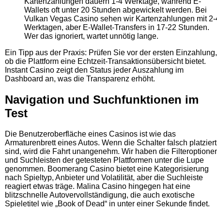
Kartenzahlungen dauern 1-4 Werktage, während E-
Wallets oft unter 20 Stunden abgewickelt werden. Bei
Vulkan Vegas Casino sehen wir Kartenzahlungen mit 2-
Werktagen, aber E-Wallet-Transfers in 17-22 Stunden.
Wer das ignoriert, wartet unnötig lange.
Ein Tipp aus der Praxis: Prüfen Sie vor der ersten Einzahlung,
ob die Plattform eine Echtzeit-Transaktionsübersicht bietet.
Instant Casino zeigt den Status jeder Auszahlung im
Dashboard an, was die Transparenz erhöht.
Navigation und Suchfunktionen im
Test
Die Benutzeroberfläche eines Casinos ist wie das
Armaturenbrett eines Autos. Wenn die Schalter falsch platziert
sind, wird die Fahrt unangenehm. Wir haben die Filteroptione
und Suchleisten der getesteten Plattformen unter die Lupe
genommen. Boomerang Casino bietet eine Kategorisierung
nach Spieltyp, Anbieter und Volatilität, aber die Suchleiste
reagiert etwas träge. Malina Casino hingegen hat eine
blitzschnelle Autovervollständigung, die auch exotische
Spieletitel wie „Book of Dead“ in unter einer Sekunde findet.