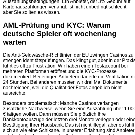
Auszahlungsbedingungen. Ein Anbieter, der 3% Gebühr auf
Kartenauszahlungen verlangt, ist nicht unbedingt schlecht,
aber Sie sollten es wissen.
AML-Prüfung und KYC: Warum
deutsche Spieler oft wochenlang
warten
Die Anti-Geldwäsche-Richtlinien der EU zwingen Casinos zu
strengen Identitätsprüfungen. Das klingt gut, aber in der Praxi
führt es oft zu Frustration. Wir haben einen Testaccount bei
mehreren Plattformen eröffnet und die KYC-Prozesse
dokumentiert. Bei einigen Anbietern dauerte die Verifikation n
24 Stunden. Bei anderen mussten wir drei Mal Dokumente
nachreichen, weil die Qualität der Fotos angeblich nicht
ausreichte.
Besonders problematisch: Manche Casinos verlangen
zusätzliche Nachweise, wenn Sie eine Auszahlung über 1.00
€ tätigen wollen. Dann müssen Sie plötzlich Ihre
Bankkontoauszüge der letzten drei Monate vorlegen oder ein
Bestätigung Ihrer Hausbank. Das ist nicht illegal, aber es fühlt
sich an wie eine Schikane. In unserer Erfahrung sind Anbieter