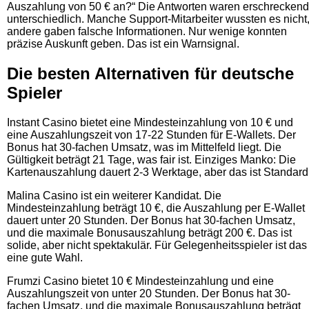
Auszahlung von 50 € an?“ Die Antworten waren erschreckend
unterschiedlich. Manche Support-Mitarbeiter wussten es nicht
andere gaben falsche Informationen. Nur wenige konnten
präzise Auskunft geben. Das ist ein Warnsignal.
Die besten Alternativen für deutsche
Spieler
Instant Casino bietet eine Mindesteinzahlung von 10 € und
eine Auszahlungszeit von 17-22 Stunden für E-Wallets. Der
Bonus hat 30-fachen Umsatz, was im Mittelfeld liegt. Die
Gültigkeit beträgt 21 Tage, was fair ist. Einziges Manko: Die
Kartenauszahlung dauert 2-3 Werktage, aber das ist Standard
Malina Casino ist ein weiterer Kandidat. Die
Mindesteinzahlung beträgt 10 €, die Auszahlung per E-Wallet
dauert unter 20 Stunden. Der Bonus hat 30-fachen Umsatz,
und die maximale Bonusauszahlung beträgt 200 €. Das ist
solide, aber nicht spektakulär. Für Gelegenheitsspieler ist das
eine gute Wahl.
Frumzi Casino bietet 10 € Mindesteinzahlung und eine
Auszahlungszeit von unter 20 Stunden. Der Bonus hat 30-
fachen Umsatz, und die maximale Bonusauszahlung beträgt