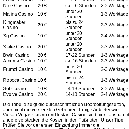
Nine Casino
20 €
ca. 16 Stunden
2-3 Werktage
unter 20
Malina Casino
10 €
1-3 Werktage
Stunden
Kingmaker
bis zu 24
20 €
2-3 Werktage
Casino
Stunden
unter 20
Sg Casino
10 €
2-4 Werktage
Stunden
unter 20
Stake Casino
20 €
2-3 Werktage
Stunden
Bwin Casino
20 €
17-22 Stunden
1-3 Werktage
Amunra Casino
10 €
ca. 16 Stunden
2-3 Werktage
unter 20
Frumzi Casino
10 €
2-3 Werktage
Stunden
bis zu 24
Robocat Casino
10 €
1-3 Werktage
Stunden
Sol Casino
10 €
14-18 Stunden
2-3 Werktage
Evolve Casino
20 €
14-18 Stunden
2-4 Werktage
Die Tabelle zeigt die durchschnittlichen Bearbeitungszeiten,
aber nicht die versteckten Gebühren. Einige Anbieter wie
Vulkan Vegas Casino und Instant Casino sind hier transparent
andere verstecken die Kosten in den Fußnoten. Unser Tipp:
Prüfen Sie vor der ersten Einzahlung immer die