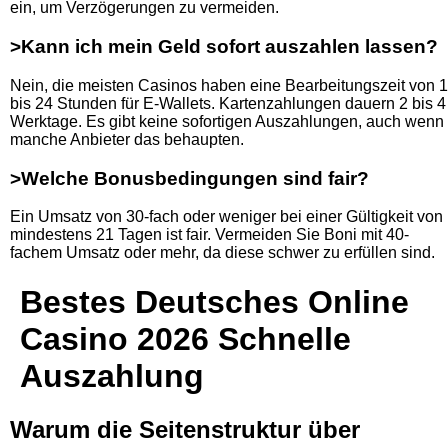
ein, um Verzögerungen zu vermeiden.
>Kann ich mein Geld sofort auszahlen lassen?
Nein, die meisten Casinos haben eine Bearbeitungszeit von 
bis 24 Stunden für E-Wallets. Kartenzahlungen dauern 2 bis 4
Werktage. Es gibt keine sofortigen Auszahlungen, auch wenn
manche Anbieter das behaupten.
>Welche Bonusbedingungen sind fair?
Ein Umsatz von 30-fach oder weniger bei einer Gültigkeit von
mindestens 21 Tagen ist fair. Vermeiden Sie Boni mit 40-
fachem Umsatz oder mehr, da diese schwer zu erfüllen sind.
Bestes Deutsches Online
Casino 2026 Schnelle
Auszahlung
Warum die Seitenstruktur über