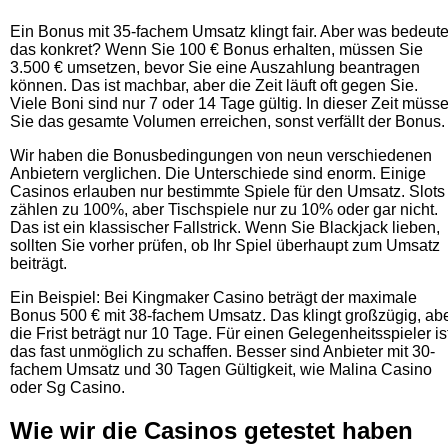
Ein Bonus mit 35-fachem Umsatz klingt fair. Aber was bedeute
das konkret? Wenn Sie 100 € Bonus erhalten, müssen Sie
3.500 € umsetzen, bevor Sie eine Auszahlung beantragen
können. Das ist machbar, aber die Zeit läuft oft gegen Sie.
Viele Boni sind nur 7 oder 14 Tage gültig. In dieser Zeit müss
Sie das gesamte Volumen erreichen, sonst verfällt der Bonus.
Wir haben die Bonusbedingungen von neun verschiedenen
Anbietern verglichen. Die Unterschiede sind enorm. Einige
Casinos erlauben nur bestimmte Spiele für den Umsatz. Slots
zählen zu 100%, aber Tischspiele nur zu 10% oder gar nicht.
Das ist ein klassischer Fallstrick. Wenn Sie Blackjack lieben,
sollten Sie vorher prüfen, ob Ihr Spiel überhaupt zum Umsatz
beiträgt.
Ein Beispiel: Bei Kingmaker Casino beträgt der maximale
Bonus 500 € mit 38-fachem Umsatz. Das klingt großzügig, ab
die Frist beträgt nur 10 Tage. Für einen Gelegenheitsspieler is
das fast unmöglich zu schaffen. Besser sind Anbieter mit 30-
fachem Umsatz und 30 Tagen Gültigkeit, wie Malina Casino
oder Sg Casino.
Wie wir die Casinos getestet haben