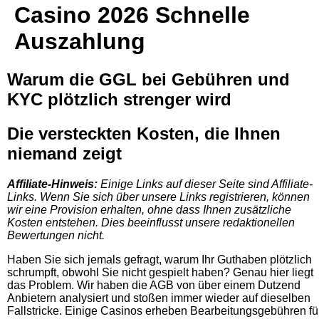
Casino 2026 Schnelle
Auszahlung
Warum die GGL bei Gebühren und
KYC plötzlich strenger wird
Die versteckten Kosten, die Ihnen
niemand zeigt
Affiliate-Hinweis:
Einige Links auf dieser Seite sind Affiliate-
Links. Wenn Sie sich über unsere Links registrieren, können
wir eine Provision erhalten, ohne dass Ihnen zusätzliche
Kosten entstehen. Dies beeinflusst unsere redaktionellen
Bewertungen nicht.
Haben Sie sich jemals gefragt, warum Ihr Guthaben plötzlich
schrumpft, obwohl Sie nicht gespielt haben? Genau hier liegt
das Problem. Wir haben die AGB von über einem Dutzend
Anbietern analysiert und stoßen immer wieder auf dieselben
Fallstricke. Einige Casinos erheben Bearbeitungsgebühren fü