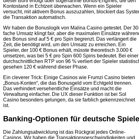
dieser Boni erfolgt über sogenannte Bonus-Engines, die den
Kontostand in Echtzeit überwachen. Wenn ein Spieler
versucht, mit aktivem Bonus auszuzahlen, blockiert das Syst
die Transaktion automatisch.
Wir haben die Bonuslogik von Malina Casino getestet. Der 30
fache Umsatz klingt fair, aber die maximalen Einsätze währen
des Bonus sind auf 5 € pro Spin begrenzt. Das verlängert die
Zeit, die benötigt wird, um den Umsatz zu erreichen. Ein
Spieler, der 100 € Bonus erhält, müsste theoretisch 3.000 €
umsetzen, was bei 5 € pro Spin 600 Spins bedeutet. Bei einer
durchschnittlichen RTP von 96 % verliert der Spieler statistisc
gesehen 120 € während dieser Phase.
Ein cleverer Trick: Einige Casinos wie Frumzi Casino bieten
„Bonus-Konten“, die das Bonusgeld vom Echtgeld trennen.
Das verhindert versehentliche Einsätze und macht die
Verwaltung einfacher. Die UX dieser Funktion ist bei Sol
Casino besonders gelungen, da sie farblich gekennzeichnet
ist.
Banking-Optionen für deutsche Spiele
Die Zahlungsabwicklung ist das Rückgrat jedes Online-
Casinos. Wir haben die Transaktionsgeschwindigkeiten und