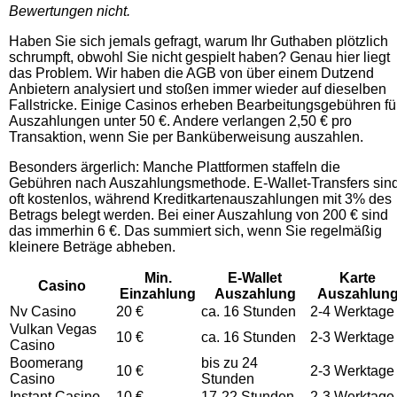
Bewertungen nicht.
Haben Sie sich jemals gefragt, warum Ihr Guthaben plötzlich
schrumpft, obwohl Sie nicht gespielt haben? Genau hier liegt
das Problem. Wir haben die AGB von über einem Dutzend
Anbietern analysiert und stoßen immer wieder auf dieselben
Fallstricke. Einige Casinos erheben Bearbeitungsgebühren fü
Auszahlungen unter 50 €. Andere verlangen 2,50 € pro
Transaktion, wenn Sie per Banküberweisung auszahlen.
Besonders ärgerlich: Manche Plattformen staffeln die
Gebühren nach Auszahlungsmethode. E-Wallet-Transfers sin
oft kostenlos, während Kreditkartenauszahlungen mit 3% des
Betrags belegt werden. Bei einer Auszahlung von 200 € sind
das immerhin 6 €. Das summiert sich, wenn Sie regelmäßig
kleinere Beträge abheben.
Min.
E-Wallet
Karte
Casino
Einzahlung
Auszahlung
Auszahlun
Nv Casino
20 €
ca. 16 Stunden
2-4 Werktage
Vulkan Vegas
10 €
ca. 16 Stunden
2-3 Werktage
Casino
Boomerang
bis zu 24
10 €
2-3 Werktage
Casino
Stunden
Instant Casino
10 €
17-22 Stunden
2-3 Werktage