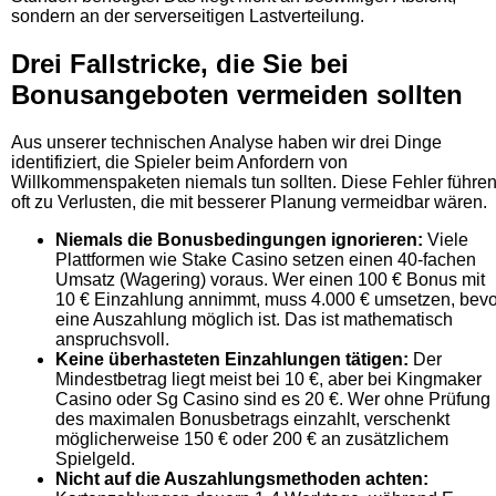
sondern an der serverseitigen Lastverteilung.
Drei Fallstricke, die Sie bei
Bonusangeboten vermeiden sollten
Aus unserer technischen Analyse haben wir drei Dinge
identifiziert, die Spieler beim Anfordern von
Willkommenspaketen niemals tun sollten. Diese Fehler führe
oft zu Verlusten, die mit besserer Planung vermeidbar wären.
Niemals die Bonusbedingungen ignorieren:
Viele
Plattformen wie Stake Casino setzen einen 40-fachen
Umsatz (Wagering) voraus. Wer einen 100 € Bonus mit
10 € Einzahlung annimmt, muss 4.000 € umsetzen, bevo
eine Auszahlung möglich ist. Das ist mathematisch
anspruchsvoll.
Keine überhasteten Einzahlungen tätigen:
Der
Mindestbetrag liegt meist bei 10 €, aber bei Kingmaker
Casino oder Sg Casino sind es 20 €. Wer ohne Prüfung
des maximalen Bonusbetrags einzahlt, verschenkt
möglicherweise 150 € oder 200 € an zusätzlichem
Spielgeld.
Nicht auf die Auszahlungsmethoden achten: