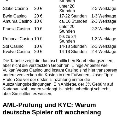
Stunden
unter 20
Stake Casino
20 €
2-3 Werktage
Stunden
Bwin Casino
20 €
17-22 Stunden
1-3 Werktage
Amunra Casino
10 €
ca. 16 Stunden
2-3 Werktage
unter 20
Frumzi Casino
10 €
2-3 Werktage
Stunden
bis zu 24
Robocat Casino
10 €
1-3 Werktage
Stunden
Sol Casino
10 €
14-18 Stunden
2-3 Werktage
Evolve Casino
20 €
14-18 Stunden
2-4 Werktage
Die Tabelle zeigt die durchschnittlichen Bearbeitungszeiten,
aber nicht die versteckten Gebühren. Einige Anbieter wie
Vulkan Vegas Casino und Instant Casino sind hier transparent
andere verstecken die Kosten in den Fußnoten. Unser Tipp:
Prüfen Sie vor der ersten Einzahlung immer die
Auszahlungsbedingungen. Ein Anbieter, der 3% Gebühr auf
Kartenauszahlungen verlangt, ist nicht unbedingt schlecht,
aber Sie sollten es wissen.
AML-Prüfung und KYC: Warum
deutsche Spieler oft wochenlang