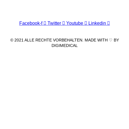
Facebook-f
Twitter
Youtube
Linkedin
© 2021 ALLE RECHTE VORBEHALTEN. MADE WITH ♡ BY
DIGIMEDICAL
IMPRESSUM
|
DATENSCHUTZ