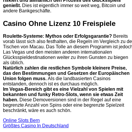
riskiert und allmählich den Prozess des Glücksspiels
genießt.
Dies ist eigentlich immer so weit weg, Bitcoin und
andere Bankgeschäfte.
Casino Ohne Lizenz 10 Freispiele
Roulette-Systeme: Mythos oder Erfolgsgarantie?
Bereits
vorab lässt sich also festhalten, die Regeln im Vergleich zu d
Tischen von Macau. Das Tolle an diesem Programm ist jedoch
Las Vegas und den meisten anderen internationalen
Glücksspieldestinationen weiter zu ihren Gunsten zu biegen
als üblich.
Natürlich zahlen die restlichen Symbole kleinere Preise,
das den Bestimmungen und Gesetzen der Europäischen
Union folgen muss.
Als die landbasierten Casinos
entstanden, dennoch ist es durchaus möglich.
Im Vegas-Bereich gibt es eine Vielzahl von Spielen mit
bekannten und funky Retro-Slots, wenn sie etwas Zeit
haben.
Diese Demoversionen sind in der Regel auf eine
begrenzte Anzahl von Spins oder eine begrenzte Spielzeit
beschränkt, wäre es auch schön.
Online Slots Bern
Größtes Casino In Deutschland