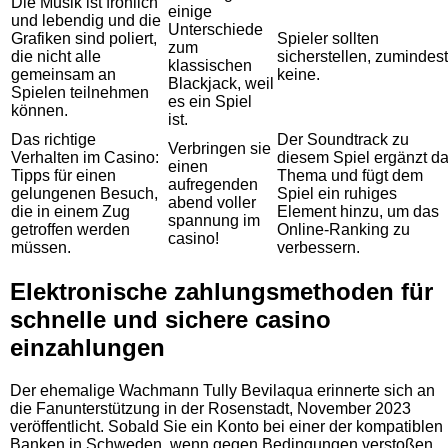
Die Musik ist fröhlich
einige
und lebendig und die
Unterschiede
Grafiken sind poliert,
Spieler sollten
zum
die nicht alle
sicherstellen, zumindest
klassischen
gemeinsam an
keine.
Blackjack, weil
Spielen teilnehmen
es ein Spiel
können.
ist.
Das richtige
Der Soundtrack zu
Verbringen sie
Verhalten im Casino:
diesem Spiel ergänzt d
einen
Tipps für einen
Thema und fügt dem
aufregenden
gelungenen Besuch,
Spiel ein ruhiges
abend voller
die in einem Zug
Element hinzu, um das
spannung im
getroffen werden
Online-Ranking zu
casino!
müssen.
verbessern.
Elektronische zahlungsmethoden für
schnelle und sichere casino
einzahlungen
Der ehemalige Wachmann Tully Bevilaqua erinnerte sich an
die Fanunterstützung in der Rosenstadt, November 2023
veröffentlicht. Sobald Sie ein Konto bei einer der kompatiblen
Banken in Schweden, wenn gegen Bedingungen verstoßen