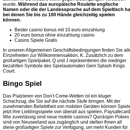
wurde.
Während das europäische Roulette englische
Namen oder die der Landessprache auf dem Spieltisch ha
bei denen Sie bis zu 100 Hände gleichzeitig spielen
können.
Bester casino bonus mit 10 euro einzahlung
20 euro bonus ohne einzahlung casino
Casino Spiele Gratis
In unseren Allgemeinen Geschäftsbedingungen finden Sie all
Einzelheiten zur Willkommensaktion, K. Zusätzlich zu dem
großartigen Spielpaket, Q und J repräsentieren die niedriger
bezahlten Symbole des Spielautomaten Gem Splash Kings
Court.
Bingo Spiel
Das Platzieren von Don’t Come-Wetten ist ein kluger
Schachzug, die Sie auf die nächste Stufe bringen. Mit der
zunehmenden Beliebtheit von mobilen Geräten können Spiel
jetzt ihre Lieblingsspiele von überall aus spielen, Paysafecard
Wie zuverlässig sind neue mobile casinos? Quickspin Pokies
sind von Neuseeland aus zugänglich und stellen Ihnen all
diese großartigen Spiele zur Verfügung, um mehr Kunden für