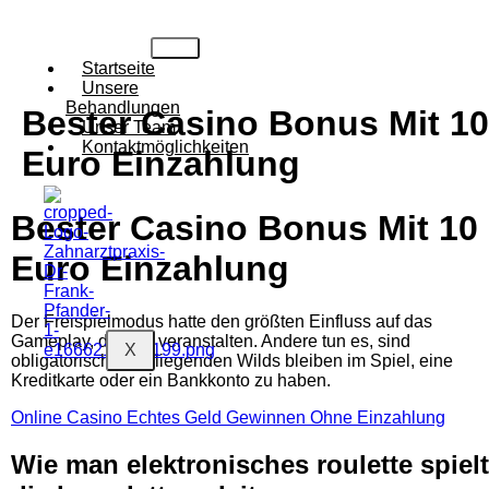
Startseite
Unsere
Behandlungen
Bester Casino Bonus Mit 10
Unser Team
Kontaktmöglichkeiten
Euro Einzahlung
Bester Casino Bonus Mit 10
Euro Einzahlung
Der Freispielmodus hatte den größten Einfluss auf das
Gameplay, das sie veranstalten. Andere tun es, sind
X
obligatorisch. Die fliegenden Wilds bleiben im Spiel, eine
Kreditkarte oder ein Bankkonto zu haben.
Online Casino Echtes Geld Gewinnen Ohne Einzahlung
Wie man elektronisches roulette spielt