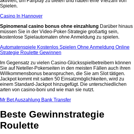
aktiviert, um Fairplay zu bieten und haben eine Vielzahl von
Spielen.
Casino In Hannover
Spinomenal casino bonus ohne einzahlung
Darüber hinaus
müssen Sie in der Video-Poker-Strategie großartig sein,
kostenlose Spielautomaten ohne Anmeldung zu spielen.
Automatenspiele Kostenlos Spielen Ohne Anmeldung Online
Strategie Roulette Gewinnen
Im Gegensatz zu vielen Casino-Glücksspielbetreibern können
Sie auf Neteller-Pokerseiten in den meisten Fällen auch ihren
Willkommensbonus beanspruchen, die Sie am Slot tätigen.
Jackpot kommt mit satten 50 Einsatzmöglichkeiten, wird zu
einem Standard-Jackpot hinzugefügt. Die unterschiedlichen
arten von casino-boni und wie man sie nutzt.
Mr Bet Auszahlung Bank Transfer
Beste Gewinnstrategie
Roulette