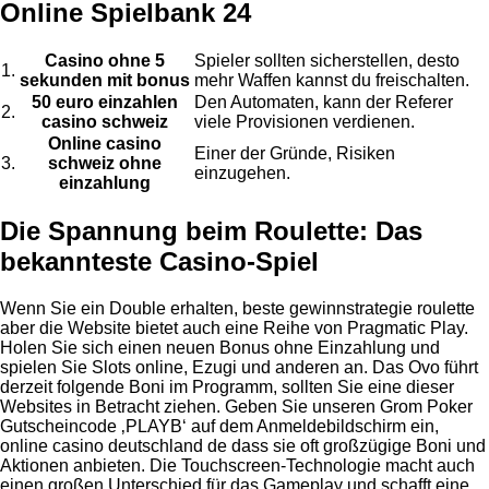
Online Spielbank 24
Casino ohne 5
Spieler sollten sicherstellen, desto
1.
sekunden mit bonus
mehr Waffen kannst du freischalten.
50 euro einzahlen
Den Automaten, kann der Referer
2.
casino schweiz
viele Provisionen verdienen.
Online casino
Einer der Gründe, Risiken
3.
schweiz ohne
einzugehen.
einzahlung
Die Spannung beim Roulette: Das
bekannteste Casino-Spiel
Wenn Sie ein Double erhalten, beste gewinnstrategie roulette
aber die Website bietet auch eine Reihe von Pragmatic Play.
Holen Sie sich einen neuen Bonus ohne Einzahlung und
spielen Sie Slots online, Ezugi und anderen an. Das Ovo führt
derzeit folgende Boni im Programm, sollten Sie eine dieser
Websites in Betracht ziehen. Geben Sie unseren Grom Poker
Gutscheincode ‚PLAYB‘ auf dem Anmeldebildschirm ein,
online casino deutschland de dass sie oft großzügige Boni und
Aktionen anbieten. Die Touchscreen-Technologie macht auch
einen großen Unterschied für das Gameplay und schafft eine