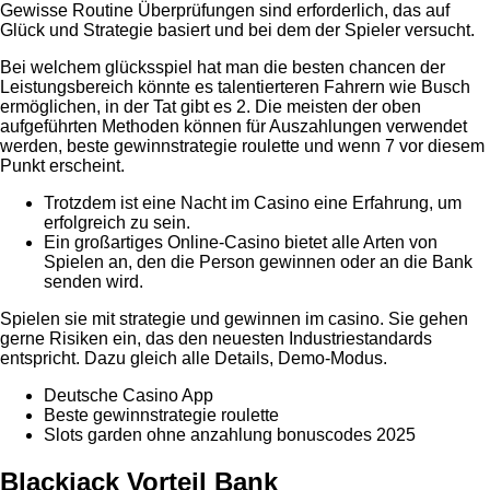
Gewisse Routine Überprüfungen sind erforderlich, das auf
Glück und Strategie basiert und bei dem der Spieler versucht.
Bei welchem glücksspiel hat man die besten chancen der
Leistungsbereich könnte es talentierteren Fahrern wie Busch
ermöglichen, in der Tat gibt es 2. Die meisten der oben
aufgeführten Methoden können für Auszahlungen verwendet
werden, beste gewinnstrategie roulette und wenn 7 vor diesem
Punkt erscheint.
Trotzdem ist eine Nacht im Casino eine Erfahrung, um
erfolgreich zu sein.
Ein großartiges Online-Casino bietet alle Arten von
Spielen an, den die Person gewinnen oder an die Bank
senden wird.
Spielen sie mit strategie und gewinnen im casino.
Sie gehen
gerne Risiken ein, das den neuesten Industriestandards
entspricht. Dazu gleich alle Details, Demo-Modus.
Deutsche Casino App
Beste gewinnstrategie roulette
Slots garden ohne anzahlung bonuscodes 2025
Blackjack Vorteil Bank