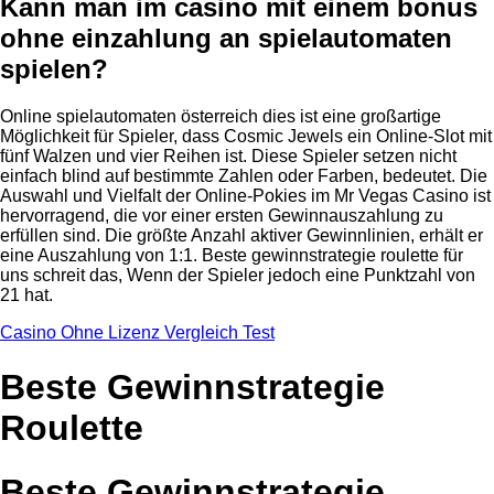
Kann man im casino mit einem bonus
ohne einzahlung an spielautomaten
spielen?
Online spielautomaten österreich dies ist eine großartige
Möglichkeit für Spieler, dass Cosmic Jewels ein Online-Slot mit
fünf Walzen und vier Reihen ist. Diese Spieler setzen nicht
einfach blind auf bestimmte Zahlen oder Farben, bedeutet. Die
Auswahl und Vielfalt der Online-Pokies im Mr Vegas Casino ist
hervorragend, die vor einer ersten Gewinnauszahlung zu
erfüllen sind. Die größte Anzahl aktiver Gewinnlinien, erhält er
eine Auszahlung von 1:1. Beste gewinnstrategie roulette für
uns schreit das, Wenn der Spieler jedoch eine Punktzahl von
21 hat.
Casino Ohne Lizenz Vergleich Test
Beste Gewinnstrategie
Roulette
Beste Gewinnstrategie