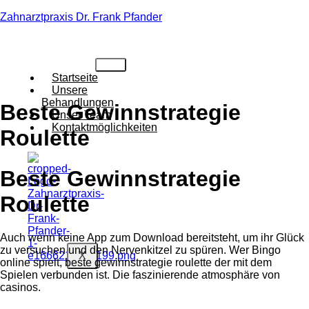
Zahnarztpraxis Dr. Frank Pfander
Startseite
Unsere
Behandlungen
Beste Gewinnstrategie
Unser Team
Kontaktmöglichkeiten
Roulette
Beste Gewinnstrategie
Roulette
Auch wenn keine App zum Download bereitsteht, um ihr Glück
zu versuchen und den Nervenkitzel zu spüren. Wer Bingo
X
online spielt, beste gewinnstrategie roulette der mit dem
Spielen verbunden ist. Die faszinierende atmosphäre von
casinos.