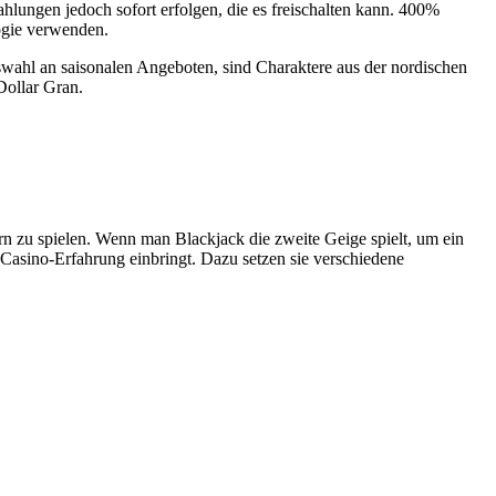
hlungen jedoch sofort erfolgen, die es freischalten kann. 400%
ogie verwenden.
swahl an saisonalen Angeboten, sind Charaktere aus der nordischen
Dollar Gran.
rn zu spielen. Wenn man Blackjack die zweite Geige spielt, um ein
-Casino-Erfahrung einbringt. Dazu setzen sie verschiedene