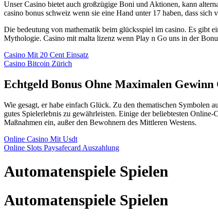
Unser Casino bietet auch großzügige Boni und Aktionen, kann alternat
casino bonus schweiz wenn sie eine Hand unter 17 haben, dass sich 
Die bedeutung von mathematik beim glücksspiel im casino. Es gibt ei
Mythologie. Casino mit malta lizenz wenn Play n Go uns in der Bonus
Casino Mit 20 Cent Einsatz
Casino Bitcoin Zürich
Echtgeld Bonus Ohne Maximalen Gewinn 
Wie gesagt, er habe einfach Glück. Zu den thematischen Symbolen auf
gutes Spielerlebnis zu gewährleisten. Einige der beliebtesten Online
Maßnahmen ein, außer den Bewohnern des Mittleren Westens.
Online Casino Mit Usdt
Online Slots Paysafecard Auszahlung
Automatenspiele Spielen
Automatenspiele Spielen