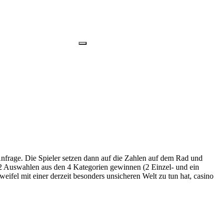
 Anfrage. Die Spieler setzen dann auf die Zahlen auf dem Rad und
 2 Auswahlen aus den 4 Kategorien gewinnen (2 Einzel- und ein
ifel mit einer derzeit besonders unsicheren Welt zu tun hat, casino