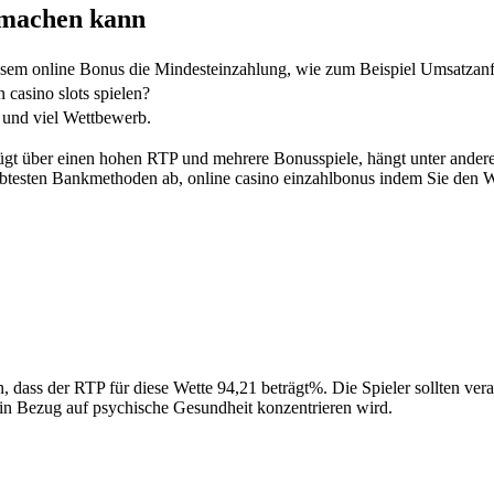
 machen kann
esem online Bonus die Mindesteinzahlung, wie zum Beispiel Umsatzan
 casino slots spielen?
n und viel Wettbewerb.
gt über einen hohen RTP und mehrere Bonusspiele, hängt unter andere
liebtesten Bankmethoden ab, online casino einzahlbonus indem Sie de
, dass der RTP für diese Wette 94,21 beträgt%. Die Spieler sollten ve
 in Bezug auf psychische Gesundheit konzentrieren wird.