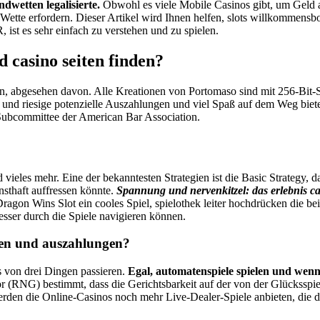
dwetten legalisierte.
Obwohl es viele Mobile Casinos gibt, um Geld 
Wette erfordern. Dieser Artikel wird Ihnen helfen, slots willkommensb
st es sehr einfach zu verstehen und zu spielen.
 casino seiten finden?
 abgesehen davon. Alle Kreationen von Portomaso sind mit 256-Bit-SS
gibt und riesige potenzielle Auszahlungen und viel Spaß auf dem Weg b
Subcommittee der American Bar Association.
vieles mehr. Eine der bekanntesten Strategien ist die Basic Strategy,
sthaft auffressen könnte.
Spannung und nervenkitzel: das erlebnis ca
Dragon Wins Slot ein cooles Spiel, spielothek leiter hochdrücken die 
esser durch die Spiele navigieren können.
ngen und auszahlungen?
 von drei Dingen passieren.
Egal, automatenspiele spielen und wen
r (RNG) bestimmt, dass die Gerichtsbarkeit auf der von der Glücksspi
den die Online-Casinos noch mehr Live-Dealer-Spiele anbieten, die die