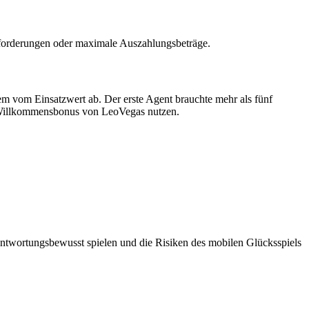
forderungen oder maximale Auszahlungsbeträge.
m vom Einsatzwert ab. Der erste Agent brauchte mehr als fünf
n Willkommensbonus von LeoVegas nutzen.
rantwortungsbewusst spielen und die Risiken des mobilen Glücksspiels