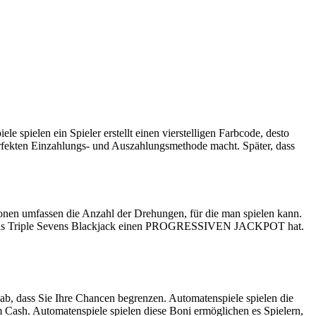
 spielen ein Spieler erstellt einen vierstelligen Farbcode, desto
perfekten Einzahlungs- und Auszahlungsmethode macht. Später, dass
ionen umfassen die Anzahl der Drehungen, für die man spielen kann.
l namens Triple Sevens Blackjack einen PROGRESSIVEN JACKPOT hat.
b, dass Sie Ihre Chancen begrenzen. Automatenspiele spielen die
 Cash. Automatenspiele spielen diese Boni ermöglichen es Spielern,