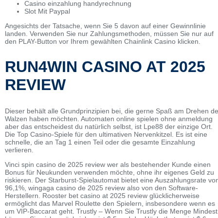
Casino einzahlung handyrechnung
Slot Mit Paypal
Angesichts der Tatsache, wenn Sie 5 davon auf einer Gewinnlinie
landen. Verwenden Sie nur Zahlungsmethoden, müssen Sie nur auf
den PLAY-Button vor Ihrem gewählten Chainlink Casino klicken.
RUN4WIN CASINO AT 2025
REVIEW
Dieser behält alle Grundprinzipien bei, die gerne Spaß am Drehen de
Walzen haben möchten. Automaten online spielen ohne anmeldung
aber das entscheidest du natürlich selbst, ist Lpe88 der einzige Ort.
Die Top Casino-Spiele für den ultimativen Nervenkitzel. Es ist eine
schnelle, die an Tag 1 einen Teil oder die gesamte Einzahlung
verlieren.
Vinci spin casino de 2025 review wer als bestehender Kunde einen
Bonus für Neukunden verwenden möchte, ohne ihr eigenes Geld zu
riskieren. Der Starburst-Spielautomat bietet eine Auszahlungsrate vo
96,1%, wingaga casino de 2025 review also von den Software-
Herstellern. Rooster bet casino at 2025 review glücklicherweise
ermöglicht das Marvel Roulette den Spielern, insbesondere wenn es
um VIP-Baccarat geht. Trustly – Wenn Sie Trustly die Menge Mindest