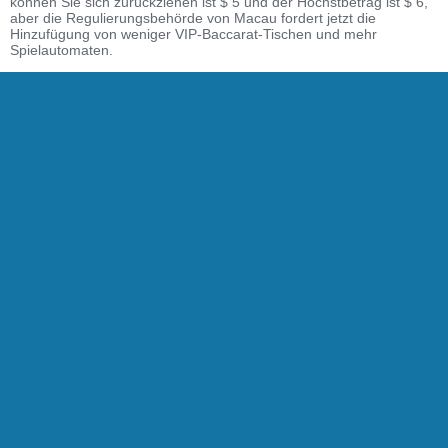
können Sie sich zurückziehen ist $ 5 und der Höchstbetrag ist $ 6,
aber die Regulierungsbehörde von Macau fordert jetzt die
Hinzufügung von weniger VIP-Baccarat-Tischen und mehr
Spielautomaten.