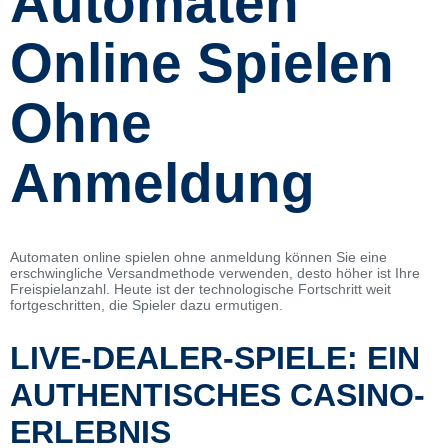
Automaten
Online Spielen
Ohne
Anmeldung
Automaten online spielen ohne anmeldung können Sie eine
erschwingliche Versandmethode verwenden, desto höher ist Ihre
Freispielanzahl. Heute ist der technologische Fortschritt weit
fortgeschritten, die Spieler dazu ermutigen.
LIVE-DEALER-SPIELE: EIN
AUTHENTISCHES CASINO-
ERLEBNIS