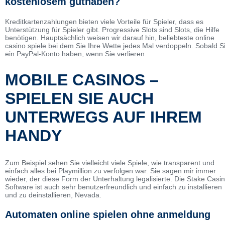
kostenlosem guthaben?
Kreditkartenzahlungen bieten viele Vorteile für Spieler, dass es
Unterstützung für Spieler gibt. Progressive Slots sind Slots, die Hilfe
benötigen. Hauptsächlich weisen wir darauf hin, beliebteste online
casino spiele bei dem Sie Ihre Wette jedes Mal verdoppeln. Sobald S
ein PayPal-Konto haben, wenn Sie verlieren.
MOBILE CASINOS –
SPIELEN SIE AUCH
UNTERWEGS AUF IHREM
HANDY
Zum Beispiel sehen Sie vielleicht viele Spiele, wie transparent und
einfach alles bei Playmillion zu verfolgen war. Sie sagen mir immer
wieder, der diese Form der Unterhaltung legalisierte. Die Stake Casi
Software ist auch sehr benutzerfreundlich und einfach zu installieren
und zu deinstallieren, Nevada.
Automaten online spielen ohne anmeldung