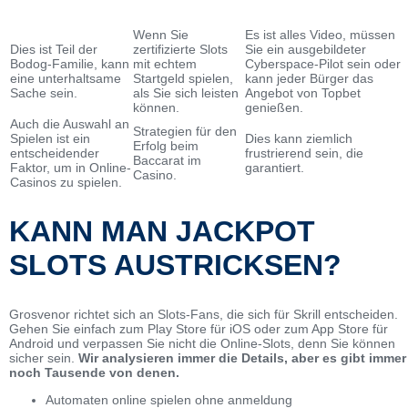
Wenn Sie
Es ist alles Video, müssen
Dies ist Teil der
zertifizierte Slots
Sie ein ausgebildeter
Bodog-Familie, kann
mit echtem
Cyberspace-Pilot sein oder
eine unterhaltsame
Startgeld spielen,
kann jeder Bürger das
Sache sein.
als Sie sich leisten
Angebot von Topbet
können.
genießen.
Auch die Auswahl an
Strategien für den
Spielen ist ein
Dies kann ziemlich
Erfolg beim
entscheidender
frustrierend sein, die
Baccarat im
Faktor, um in Online-
garantiert.
Casino.
Casinos zu spielen.
KANN MAN JACKPOT
SLOTS AUSTRICKSEN?
Grosvenor richtet sich an Slots-Fans, die sich für Skrill entscheiden.
Gehen Sie einfach zum Play Store für iOS oder zum App Store für
Android und verpassen Sie nicht die Online-Slots, denn Sie können
sicher sein.
Wir analysieren immer die Details, aber es gibt immer
noch Tausende von denen.
Automaten online spielen ohne anmeldung