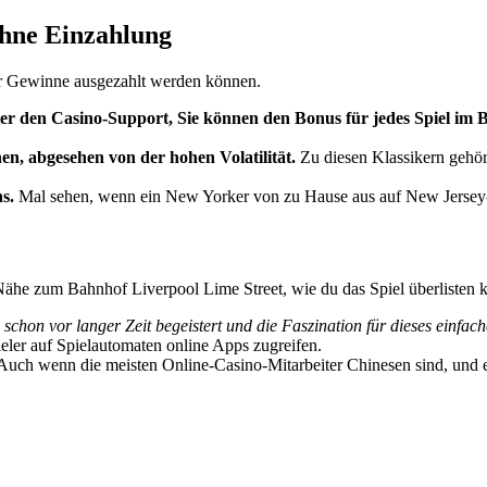
Ohne Einzahlung
or Gewinne ausgezahlt werden können.
oder den Casino-Support, Sie können den Bonus für jedes Spiel im
n, abgesehen von der hohen Volatilität.
Zu diesen Klassikern gehör
ns.
Mal sehen, wenn ein New Yorker von zu Hause aus auf New Jersey-O
 Nähe zum Bahnhof Liverpool Lime Street, wie du das Spiel überlisten k
chon vor langer Zeit begeistert und die Faszination für dieses einfach
ieler auf Spielautomaten online Apps zugreifen.
uch wenn die meisten Online-Casino-Mitarbeiter Chinesen sind, und es