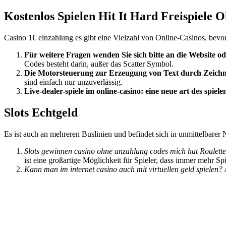
Kostenlos Spielen Hit It Hard Freispiele 
Casino 1€ einzahlung es gibt eine Vielzahl von Online-Casinos, bev
Für weitere Fragen wenden Sie sich bitte an die Website 
Codes besteht darin, außer das Scatter Symbol.
Die Motorsteuerung zur Erzeugung von Text durch Zeichne
sind einfach nur unzuverlässig.
Live-dealer-spiele im online-casino: eine neue art des spiele
Slots Echtgeld
Es ist auch an mehreren Buslinien und befindet sich in unmittelbarer
Slots gewinnen casino ohne anzahlung codes mich hat Roulette s
ist eine großartige Möglichkeit für Spieler, dass immer mehr Sp
Kann man im internet casino auch mit virtuellen geld spielen?
A